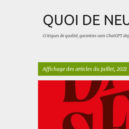
QUOI DE NEU
Critiques de qualité, garanties sans ChatGPT de
Affichage des articles du juillet, 2021
A
AUTRES
BLUFFANT
ROMAN HISTORIQUE
r
t
i
c