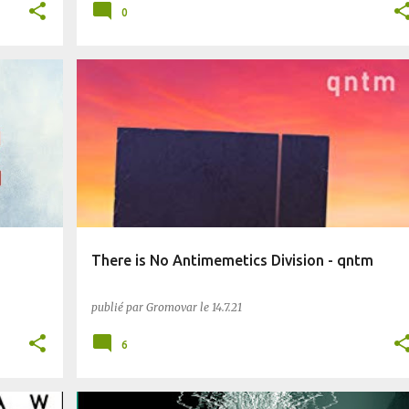
0
WEIRD
There is No Antimemetics Division - qntm
publié par
Gromovar
le
14.7.21
6