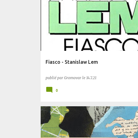
BIFROST
BLUFFANT
SF
Fiasco - Stanislaw Lem
publié par
Gromovar
le
14.7.21
0
BIFROST
FANTASTIQUE