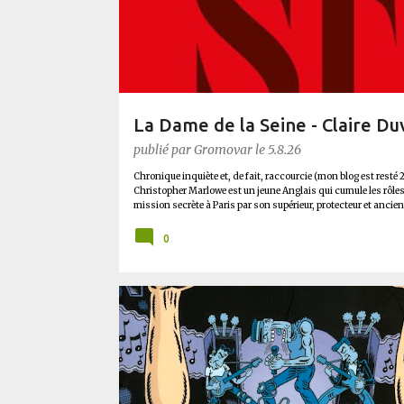
l
e
s
La Dame de la Seine - Claire Du
publié par
Gromovar
le
5.8.26
Chronique inquiète et, de fait, raccourcie (mon blog est resté 2
Christopher Marlowe est un jeune Anglais qui cumule les rôles d
mission secrète à Paris par son supérieur, protecteur et an
Francis Walsingham . A peine arrivé à l’ambassade anglaise, 
trop grosse pour être catholique. Il faudra donc enquêter sur ce
0
plus que Thomas connaissait et appréciait Olivier. Marlowe déco
Ligue, une ville pleine de mystères et de vieilles rancœurs. La 
BD
BLUFFANT