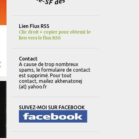
10
mars
12
février
Lien Flux RSS
8
janvier
Clic droit + copier pour obtenir le
lien vers le flux RSS
151
2023
14
décembre
Contact
11
novembre
A cause de trop nombreux
spams, le formulaire de contact
22
octobre
est supprimé. Pour tout
contact, mailez akhenatonej
8
septembre
(at) yahoo.fr
8
août
13
juillet
SUIVEZ-MOI SUR FACEBOOK
16
juin
13
mai
10
avril