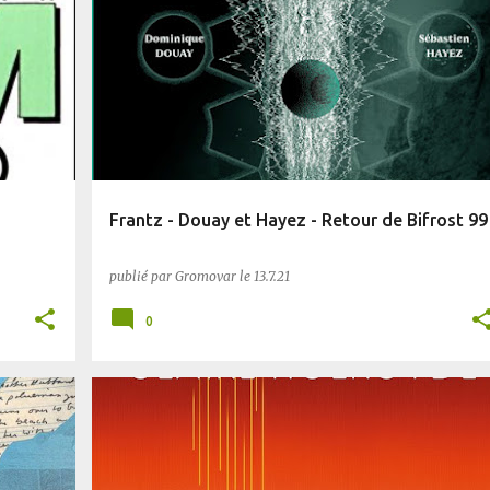
BIFROST
SF
Frantz - Douay et Hayez - Retour de Bifrost 99
publié par
Gromovar
le
13.7.21
0
BIFROST
POST-AP