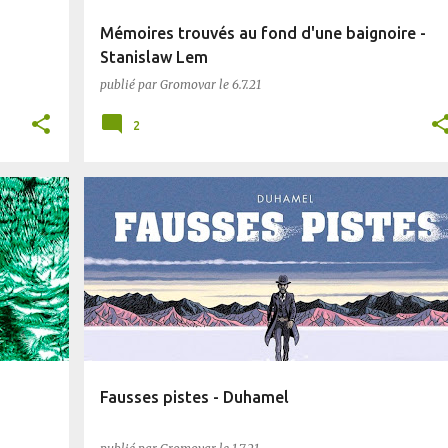
Mémoires trouvés au fond d'une baignoire -
Stanislaw Lem
publié par
Gromovar
le
6.7.21
2
BD
BLUFFANT
Fausses pistes - Duhamel