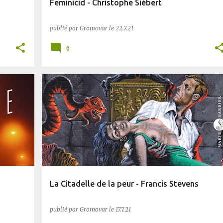
Feminicid - Christophe Siébert
publié par
Gromovar
le
22.7.21
0
BIFROST
FANTASY
La Citadelle de la peur - Francis Stevens
publié par
Gromovar
le
17.7.21