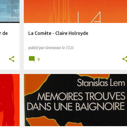
r de
La Comète - Claire Holroyde
publié par
Gromovar
le
7.7.21
0
BIFROST
DYSTOPIE