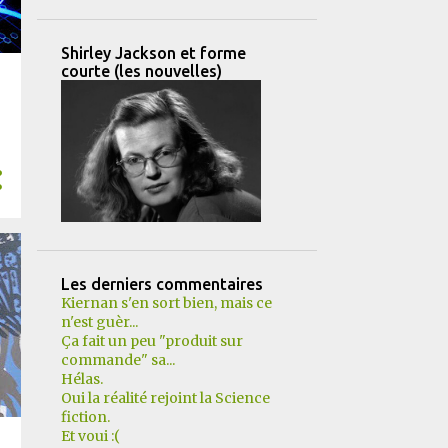
Shirley Jackson et forme
courte (les nouvelles)
Les derniers commentaires
Kiernan s'en sort bien, mais ce
n'est guèr...
Ça fait un peu "produit sur
commande" sa...
Hélas.
Oui la réalité rejoint la Science
fiction.
Et voui :(