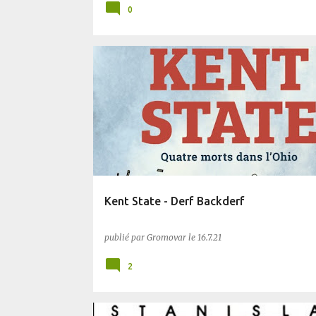
0
BD
BLUFFANT
SAPIENCE
Kent State - Derf Backderf
publié par
Gromovar
le
16.7.21
2