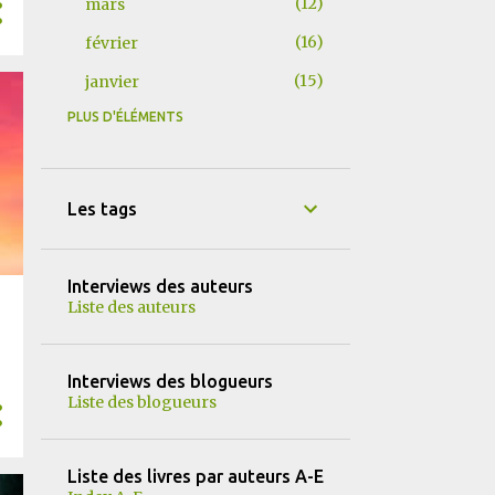
12
mars
16
février
15
janvier
PLUS D'ÉLÉMENTS
155
2025
15
décembre
9
novembre
Les tags
15
octobre
12
septembre
Interviews des auteurs
Liste des auteurs
14
août
13
juillet
Interviews des blogueurs
13
juin
Liste des blogueurs
13
mai
16
avril
Liste des livres par auteurs A-E