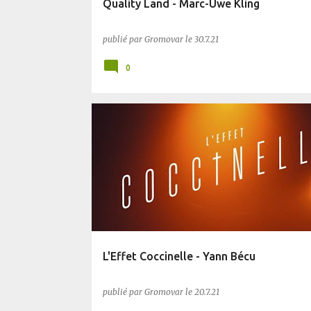
Quality Land - Marc-Uwe Kling
publié par
Gromovar
le
30.7.21
0
BIFROST
SF
L'Effet Coccinelle - Yann Bécu
publié par
Gromovar
le
20.7.21