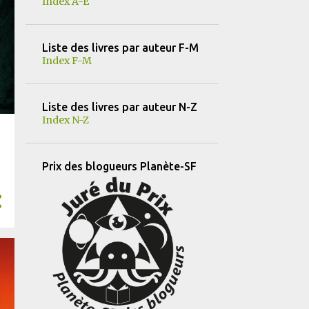
Index A-E
13
mars
11
février
Liste des livres par auteur F-M
11
janvier
Index F-M
184
2024
25
décembre
Liste des livres par auteur N-Z
Index N-Z
30
novembre
19
octobre
Prix des blogueurs Planète-SF
14
septembre
12
août
18
juillet
15
juin
10
mai
11
avril