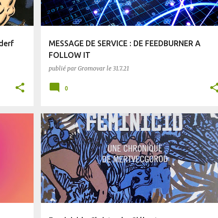
derf
MESSAGE DE SERVICE : DE FEEDBURNER A
FOLLOW IT
publié par
Gromovar
le
31.7.21
0
BLUFFANT
DYSTOPIE
FANTASTIQUE
+
MERTVECGOROD