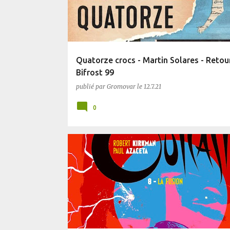
Quatorze crocs - Martin Solares - Retou
Bifrost 99
publié par
Gromovar
le
12.7.21
0
COMICS