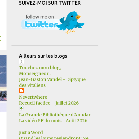
SUIVEZ-MOI SUR TWITTER
12
mars
13
février
11
janvier
183
2022
17
décembre
Ailleurs sur les blogs
14
novembre
Touchez mon blog,
25
octobre
Monseigneur...
Jean-Gaston Vandel - Diptyque
10
septembre
des Vitaliens
11
août
Nevertwhere
Recueil factice – Juillet 2026
15
juillet
La Grande Bibliothèque d'Anudar
14
juin
La vidéo SF du mois - Août 2026
15
mai
Just a Word
19
avril
Quand les loups reviendront : Se