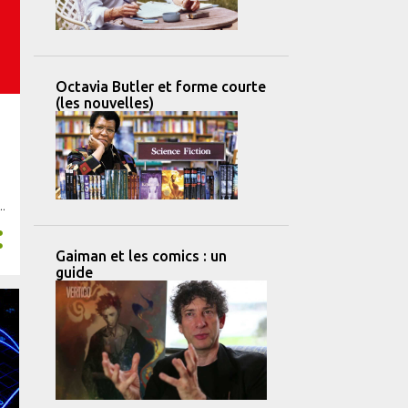
Octavia Butler et forme courte
(les nouvelles)
Gaiman et les comics : un
guide