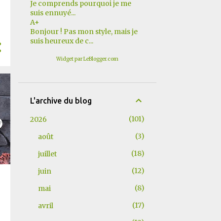
Je comprends pourquoi je me
suis ennuyé...
A+
Bonjour ! Pas mon style, mais je
suis heureux de c...
Widget par LeBlogger.com
L'archive du blog
101
2026
3
août
18
juillet
12
juin
8
mai
17
avril