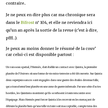
contraire..
Je ne peux en dire plus car ma chronique sera
dans le
Bifrost
n° 104, et elle ne reviendra ici
qu’un an après la sortie de la revue (c’est à dire,
pfff…).
Je peux au moins donner le résumé de la couv’
car celui-ci est disponible partout :
Un vaisseau spatial, l'Hermès, doit établir un contact avec Quinta, la première
planète de l'Univers où une forme de vie extra-terrestre a été découverte. Sur Quinta
deux superpuissances sont engagées dans une guerre des étoiles devenue folle,
qui a transformé leur planète en une zone de guerre infernale. Par une série d'actes
hostiles, les Quintiens montrent qu'ils se refusent à toute rencontre avec
l'équipage. Mais Hermès peut forcer Quinta à les recevoir en les menaçant de
détruire la planète bien qu'une telle victoire soit inacceptable, compte tenu des