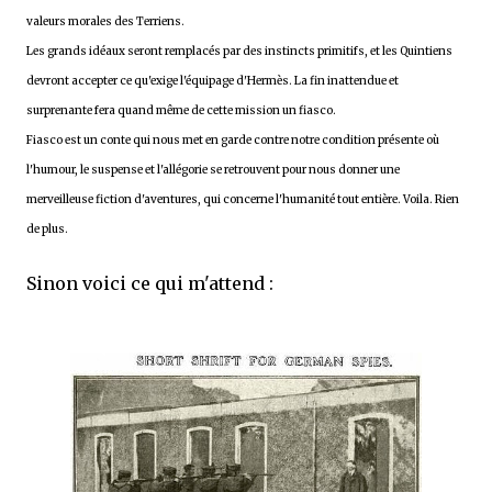
valeurs morales des Terriens.
Les grands idéaux seront remplacés par des instincts primitifs, et les Quintiens
devront accepter ce qu'exige l'équipage d'Hermès. La fin inattendue et
surprenante fera quand même de cette mission un fiasco.
Fiasco est un conte qui nous met en garde contre notre condition présente où
l'humour, le suspense et l'allégorie se retrouvent pour nous donner une
merveilleuse fiction d'aventures, qui concerne l'humanité tout entière. Voila. Rien
de plus.
Sinon voici ce qui m'attend :