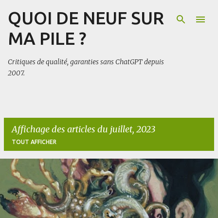
QUOI DE NEUF SUR
Accéder au contenu principal
MA PILE ?
Critiques de qualité, garanties sans ChatGPT depuis
2007.
Affichage des articles du juillet, 2023
TOUT AFFICHER
A
r
t
i