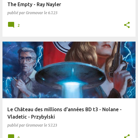
The Empty - Ray Nayler
publié par
Gromovar
le
6.7.23
2
Le Château des millions d'années BD t3 - Nolane -
Vladetic - Przybylski
publié par
Gromovar
le
5.7.23
0