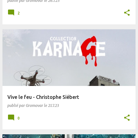
publié par
Gromovar
le
26.7.23
2
Vive le feu - Christophe Siébert
publié par
Gromovar
le
21.7.23
0