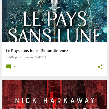
Le Pays sans lune - Simon Jimenez
publié par
Gromovar
le
19.7.23
0