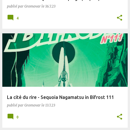
publié par
Gromovar
le
16.7.23
4
La cité du rire - Sequoia Nagamatsu in Bifrost 111
publié par
Gromovar
le
13.7.23
0