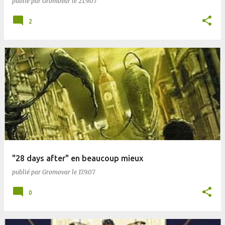
publié par
Gromovar
le
21.9.07
2
"28 days after" en beaucoup mieux
publié par
Gromovar
le
17.9.07
0