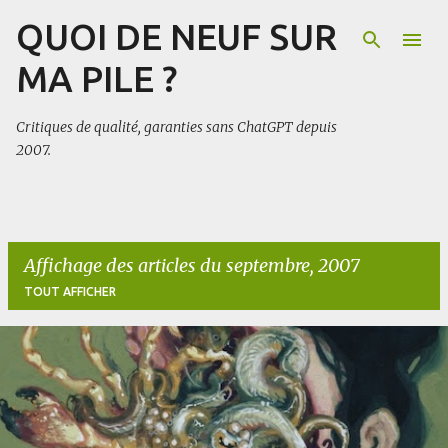
QUOI DE NEUF SUR
Accéder au contenu principal
MA PILE ?
Critiques de qualité, garanties sans ChatGPT depuis
2007.
Affichage des articles du septembre, 2007
TOUT AFFICHER
A
r
t
i