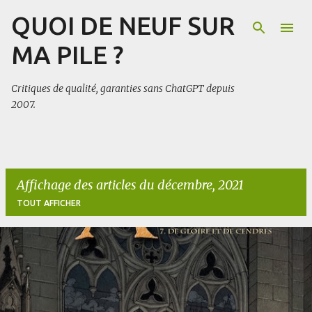
QUOI DE NEUF SUR
Accéder au contenu principal
MA PILE ?
Critiques de qualité, garanties sans ChatGPT depuis
2007.
Affichage des articles du décembre, 2021
TOUT AFFICHER
A
r
t
i