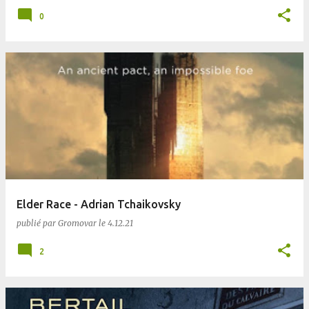
0
Elder Race - Adrian Tchaikovsky
publié par
Gromovar
le
4.12.21
2