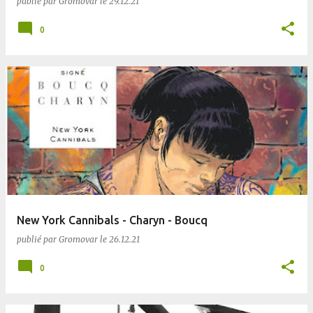
publié par
Gromovar
le
29.12.21
0
New York Cannibals - Charyn - Boucq
publié par
Gromovar
le
26.12.21
0