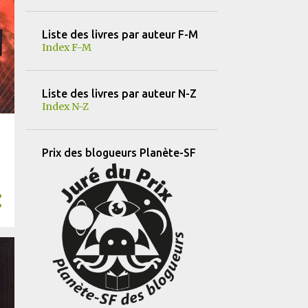
11
février
Liste des livres par auteur F-M
11
janvier
Index F-M
184
2024
25
décembre
Liste des livres par auteur N-Z
Index N-Z
30
novembre
19
octobre
Prix des blogueurs Planète-SF
14
septembre
12
août
18
juillet
15
juin
10
mai
11
avril
10
mars