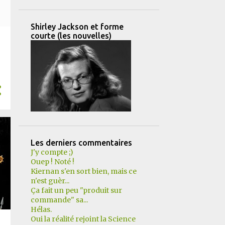
Shirley Jackson et forme
courte (les nouvelles)
Les derniers commentaires
J'y compte ;)
Ouep ! Noté !
Kiernan s'en sort bien, mais ce
n'est guèr...
Ça fait un peu "produit sur
commande" sa...
Hélas.
Oui la réalité rejoint la Science