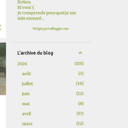
fiction.
Et voui :(
Je comprends pourquoi je me
suis ennuyé...
Widget par LeBlogger.com
L'archive du blog
101
2026
3
août
18
juillet
12
juin
8
mai
17
avril
12
mars