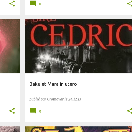
0
FANTASTIQUE
Baku et Mara in utero
publié par
Gromovar
le
24.12.13
0