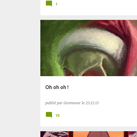
1
Oh oh oh !
publié par
Gromovar
le
25.12.13
10