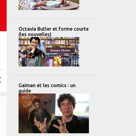
Octavia Butler et forme courte
(les nouvelles)
Gaiman et les comics : un
guide