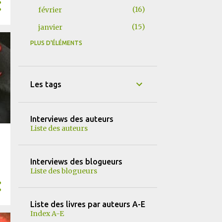
16
février
15
janvier
PLUS D'ÉLÉMENTS
155
2025
15
décembre
9
novembre
Les tags
15
octobre
12
septembre
Interviews des auteurs
Liste des auteurs
14
août
13
juillet
Interviews des blogueurs
13
juin
Liste des blogueurs
13
mai
16
avril
Liste des livres par auteurs A-E
Index A-E
13
mars