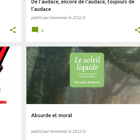
De l'audace, encore de l'audace, toujours de
l'audace
publié par
Gromovar
le
27.12.13
2
FANTASTIQUE
SF
Absurde et moral
publié par
Gromovar
le
25.12.13