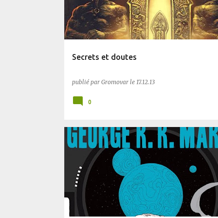
Secrets et doutes
publié par
Gromovar
le
17.12.13
0
POST-AP
SF
UCHRONIE