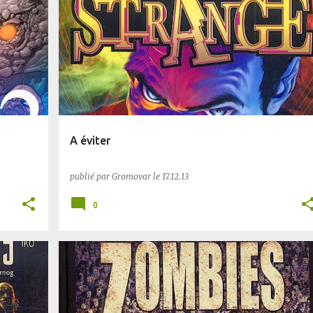
COMICS
A éviter
publié par
Gromovar
le
17.12.13
0
BD
ZOMBIES/VAMPIRES