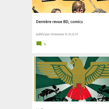
Dernière revue BD, comics
publié par
Gromovar
le
31.12.13
0
AUTRES
POLAR
UCHRONIE