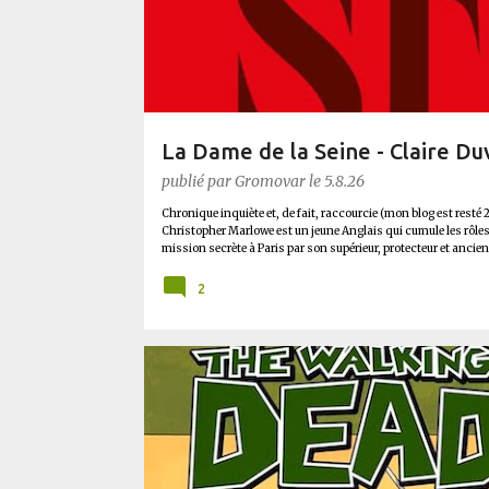
l
e
s
La Dame de la Seine - Claire Du
publié par
Gromovar
le
5.8.26
Chronique inquiète et, de fait, raccourcie (mon blog est resté 2
Christopher Marlowe est un jeune Anglais qui cumule les rôles d
mission secrète à Paris par son supérieur, protecteur et an
Francis Walsingham . A peine arrivé à l’ambassade anglaise, 
trop grosse pour être catholique. Il faudra donc enquêter sur ce
2
plus que Thomas connaissait et appréciait Olivier. Marlowe déco
Ligue, une ville pleine de mystères et de vieilles rancœurs. La 
BD
BLUFFANT
COMICS