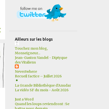
12
mars
13
février
11
janvier
183
2022
17
décembre
Ailleurs sur les blogs
14
novembre
Touchez mon blog,
25
octobre
Monseigneur...
Jean-Gaston Vandel - Diptyque
10
septembre
des Vitaliens
11
août
Nevertwhere
Recueil factice – Juillet 2026
15
juillet
La Grande Bibliothèque d'Anudar
14
juin
La vidéo SF du mois - Août 2026
15
mai
Just a Word
19
avril
Quand les loups reviendront : Se
battre pour demain