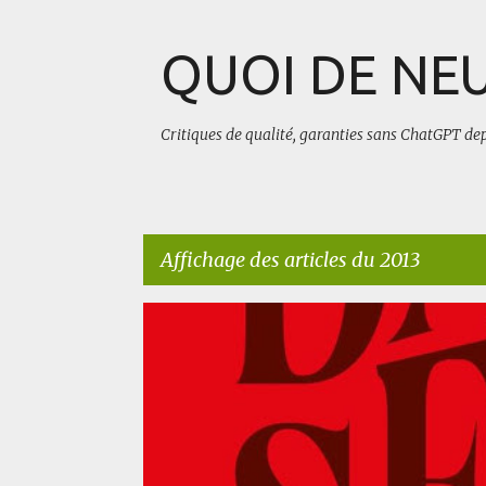
QUOI DE NEU
Critiques de qualité, garanties sans ChatGPT de
Affichage des articles du 2013
A
AUTRES
BLUFFANT
ROMAN HISTORIQUE
r
t
i
c