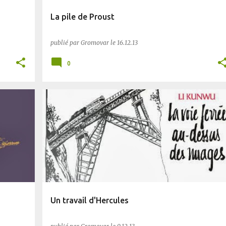
La pile de Proust
publié par
Gromovar
le
16.12.13
0
BD
Un travail d'Hercules