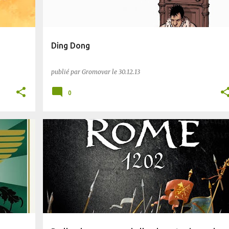
Ding Dong
publié par
Gromovar
le
30.12.13
0
AUTRES