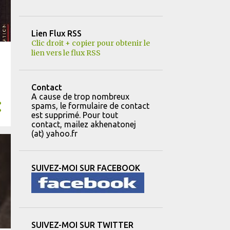
12
février
Lien Flux RSS
8
janvier
Clic droit + copier pour obtenir le
lien vers le flux RSS
151
2023
14
décembre
Contact
11
novembre
A cause de trop nombreux
spams, le formulaire de contact
22
octobre
est supprimé. Pour tout
contact, mailez akhenatonej
8
septembre
(at) yahoo.fr
8
août
13
juillet
SUIVEZ-MOI SUR FACEBOOK
16
juin
13
mai
10
avril
SUIVEZ-MOI SUR TWITTER