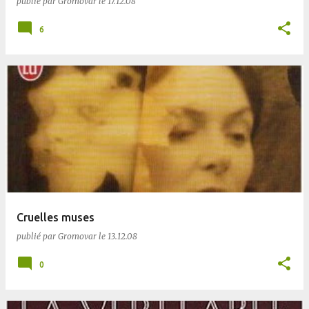
publié par
Gromovar
le
17.12.08
6
Cruelles muses
publié par
Gromovar
le
13.12.08
0