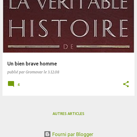
Un bien brave homme
publié par
Gromovar
le
3.12.08
4
AUTRES ARTICLES
Fourni par Blogger