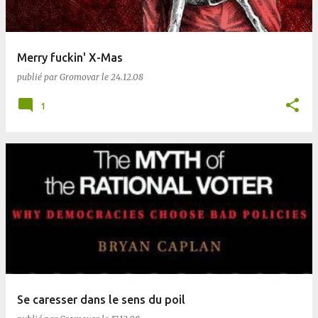
Merry fuckin' X-Mas
publié par
Gromovar
le
24.12.08
1
Se caresser dans le sens du poil