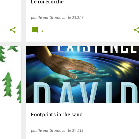
Le roi écorché
publié par
Gromovar
le
23.2.13
5
BLUFFANT
PLANÈTE SF
SF
Footprints in the sand
publié par
Gromovar
le
21.2.13