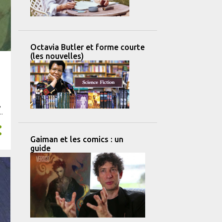
Octavia Butler et forme courte
(les nouvelles)
,
u
us
Gaiman et les comics : un
guide