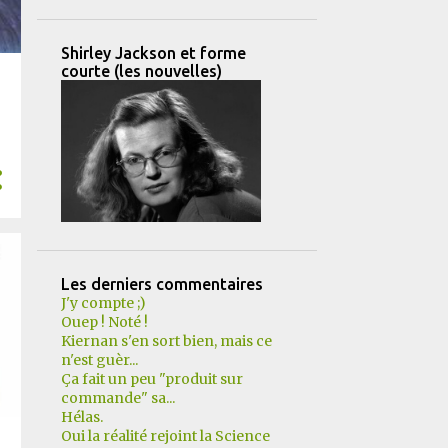
Shirley Jackson et forme
courte (les nouvelles)
Les derniers commentaires
J'y compte ;)
Ouep ! Noté !
Kiernan s'en sort bien, mais ce
n'est guèr...
Ça fait un peu "produit sur
commande" sa...
Hélas.
Oui la réalité rejoint la Science