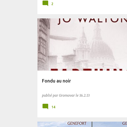
2
BLUFFANT
PLANÈTE SF
UCHRONIE
Fondu au noir
publié par
Gromovar
le
16.2.13
14