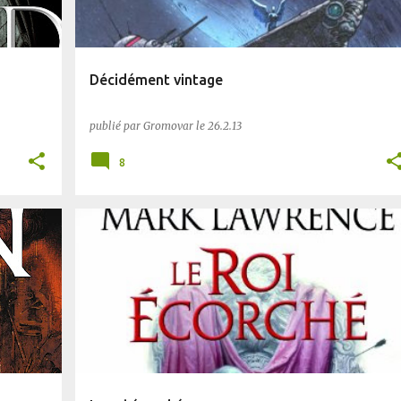
Décidément vintage
publié par
Gromovar
le
26.2.13
8
FANTASY
PLANÈTE SF
POST-AP