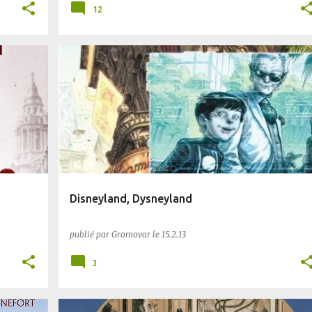
12
BD
BLUFFANT
DYSTOPIE
PLANÈTE SF
Disneyland, Dysneyland
publié par
Gromovar
le
15.2.13
3