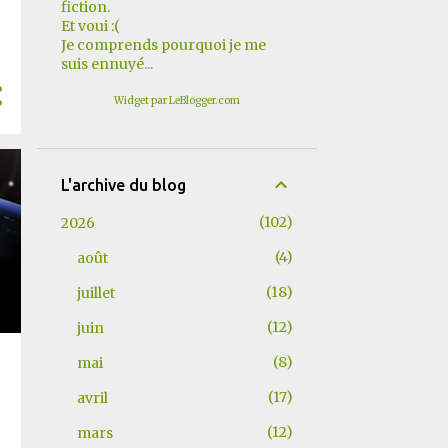
fiction.
Et voui :(
Je comprends pourquoi je me
suis ennuyé...
Widget par LeBlogger.com
L'archive du blog
102
2026
4
août
18
juillet
12
juin
8
mai
17
avril
12
mars