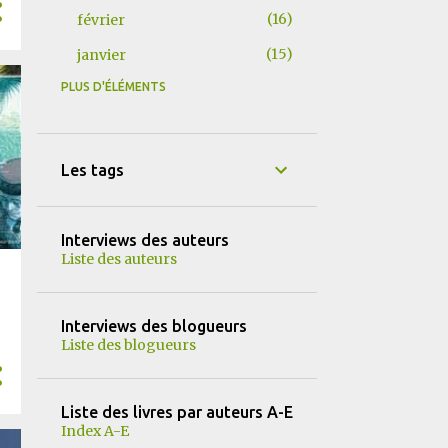
16
février
15
janvier
PLUS D'ÉLÉMENTS
155
2025
15
décembre
9
novembre
Les tags
15
octobre
12
septembre
Interviews des auteurs
Liste des auteurs
14
août
13
juillet
Interviews des blogueurs
13
juin
Liste des blogueurs
13
mai
16
avril
Liste des livres par auteurs A-E
Index A-E
13
mars