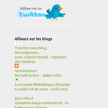
12
mars
13
février
11
janvier
183
2022
17
décembre
Ailleurs sur les blogs
14
novembre
Touchez mon blog,
25
octobre
Monseigneur...
Jean-Gaston Vandel - Diptyque
10
septembre
des Vitaliens
11
août
Nevertwhere
Recueil factice – Juillet 2026
15
juillet
La Grande Bibliothèque d'Anudar
14
juin
La vidéo SF du mois - Août 2026
15
mai
Just a Word
19
avril
Quand les loups reviendront : Se
battre pour demain