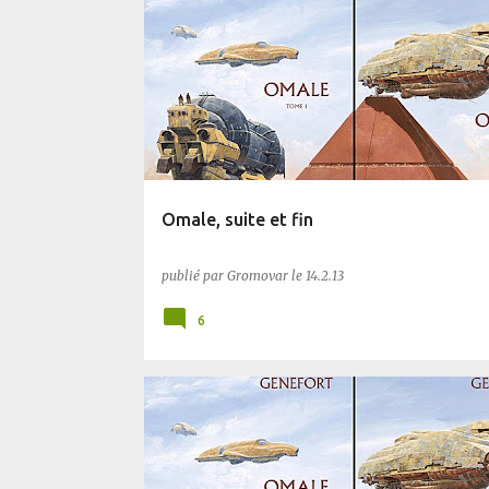
PLANÈTE SF
SF
Omale, suite et fin
publié par
Gromovar
le
14.2.13
6
PLANÈTE SF
SF