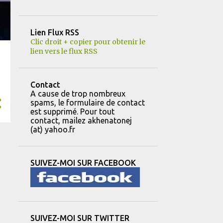
12
février
Lien Flux RSS
8
janvier
Clic droit + copier pour obtenir le
lien vers le flux RSS
151
2023
14
décembre
Contact
11
novembre
A cause de trop nombreux
spams, le formulaire de contact
22
octobre
est supprimé. Pour tout
contact, mailez akhenatonej
8
septembre
(at) yahoo.fr
8
août
13
juillet
SUIVEZ-MOI SUR FACEBOOK
16
juin
13
mai
10
avril
SUIVEZ-MOI SUR TWITTER