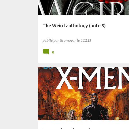
The Weird anthology (note 9)
publié par
Gromovar
le
27.2.13
0
BLUFFANT
COMICS
PLANÈTE SF