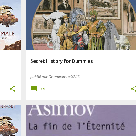
COMICS
PLANÈTE SF
UCHRONIE
Secret History for Dummies
publié par
Gromovar
le
9.2.13
14
PLANÈTE SF
SF