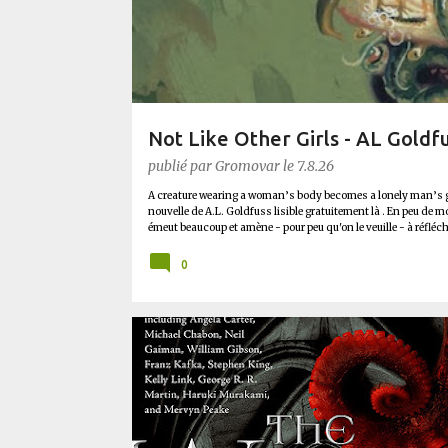
l
e
s
Not Like Other Girls - AL Goldf
publié par
Gromovar
le
7.8.26
A creature wearing a woman’s body becomes a lonely man’s girl
nouvelle de A.L. Goldfuss lisible gratuitement là . En peu de 
émeut beaucoup et amène - pour peu qu'on le veuille - à réfléch
corps de l'autre (et pas seulement par le coupable idéal) , rel
few, Night Shift (celui de Siouxsie, silly !) . Not Like Other 
0
aussi variés que contradictoires et pousse à penser les abus qu
les yeux. C'est cela...
BLUFFANT
FANTASTIQUE
PLANÈTE SF
THE W