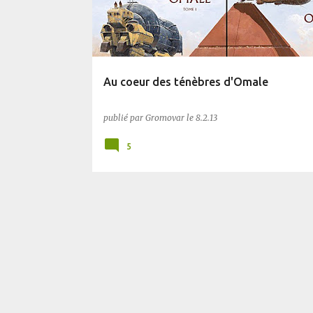
Au coeur des ténèbres d'Omale
publié par
Gromovar
le
8.2.13
5