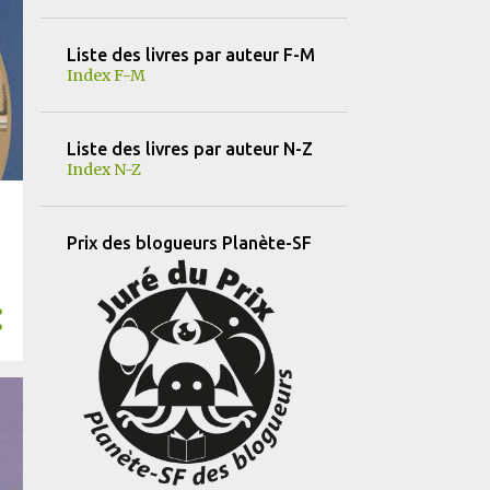
11
février
Liste des livres par auteur F-M
11
janvier
Index F-M
184
2024
25
décembre
Liste des livres par auteur N-Z
Index N-Z
30
novembre
19
octobre
Prix des blogueurs Planète-SF
14
septembre
12
août
18
juillet
15
juin
10
mai
11
avril
10
mars