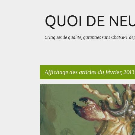
QUOI DE NEU
Critiques de qualité, garanties sans ChatGPT de
Affichage des articles du février, 2013
A
BLUFFANT
BODY HORROR
WEIRD
r
t
i
c