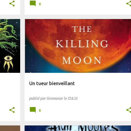
6
BLUFFANT
FANTASY
PLANÈTE SF
Un tueur bienveillant
publié par
Gromovar
le
17.8.13
6