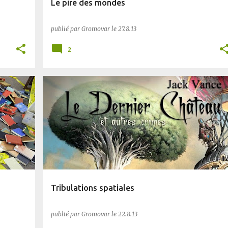
Le pire des mondes
publié par
Gromovar
le
27.8.13
2
PLANÈTE SF
SF
Tribulations spatiales
publié par
Gromovar
le
22.8.13