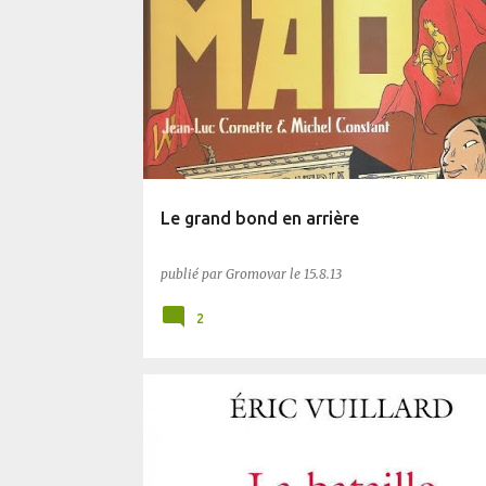
BD
PLANÈTE SF
Le grand bond en arrière
publié par
Gromovar
le
15.8.13
2
14/18
AUTRES
BLUFFANT
PLANÈTE SF