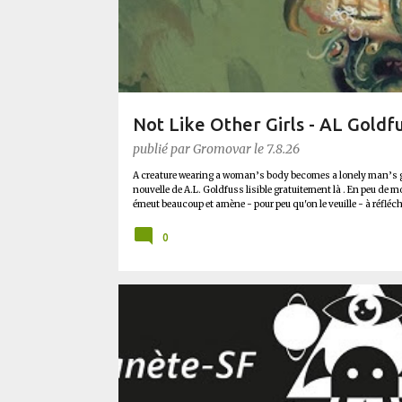
l
e
s
Not Like Other Girls - AL Goldf
publié par
Gromovar
le
7.8.26
A creature wearing a woman’s body becomes a lonely man’s girl
nouvelle de A.L. Goldfuss lisible gratuitement là . En peu de 
émeut beaucoup et amène - pour peu qu'on le veuille - à réfléch
corps de l'autre (et pas seulement par le coupable idéal) , rel
few, Night Shift (celui de Siouxsie, silly !) . Not Like Other 
0
aussi variés que contradictoires et pousse à penser les abus qu
les yeux. C'est cela...
PLANÈTE SF