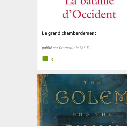
Le grand chambardement
publié par
Gromovar
le
12.8.13
0
BLUFFANT
FANTASTIQUE
PLANÈTE SF