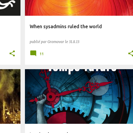
When sysadmins ruled the world
publié par
Gromovar
le
31.8.13
11
DYSTOPIE
PLANÈTE SF
POST-AP