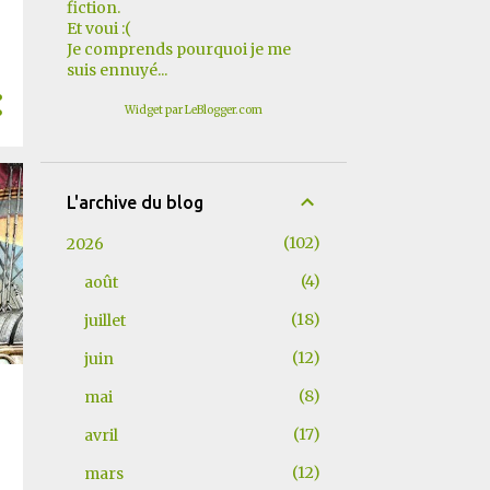
fiction.
Et voui :(
Je comprends pourquoi je me
suis ennuyé...
Widget par LeBlogger.com
L'archive du blog
102
2026
4
août
18
juillet
12
juin
8
mai
17
avril
12
mars