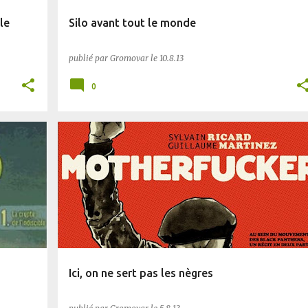
le
Silo avant tout le monde
publié par
Gromovar
le
10.8.13
0
BD
PLANÈTE SF
Ici, on ne sert pas les nègres