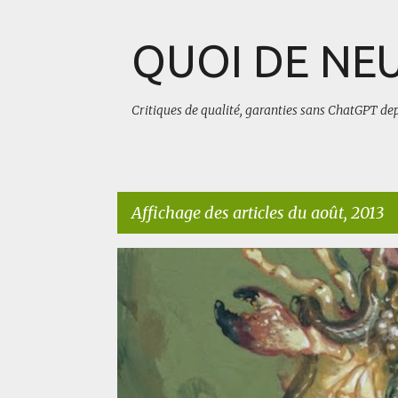
QUOI DE NEU
Critiques de qualité, garanties sans ChatGPT de
Affichage des articles du août, 2013
A
BLUFFANT
BODY HORROR
WEIRD
r
t
i
c