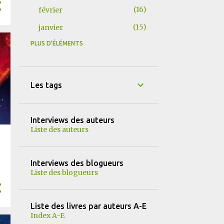
16
février
15
janvier
PLUS D'ÉLÉMENTS
155
2025
15
décembre
9
novembre
Les tags
15
octobre
12
septembre
Interviews des auteurs
Liste des auteurs
14
août
13
juillet
Interviews des blogueurs
13
juin
Liste des blogueurs
13
mai
16
avril
Liste des livres par auteurs A-E
Index A-E
13
mars