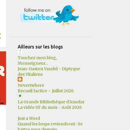
12
mars
13
février
11
janvier
183
2022
17
décembre
Ailleurs sur les blogs
14
novembre
Touchez mon blog,
25
octobre
Monseigneur...
Jean-Gaston Vandel - Diptyque
10
septembre
des Vitaliens
11
août
Nevertwhere
Recueil factice – Juillet 2026
15
juillet
La Grande Bibliothèque d'Anudar
14
juin
La vidéo SF du mois - Août 2026
15
mai
Just a Word
19
avril
Quand les loups reviendront : Se
battre pour demain