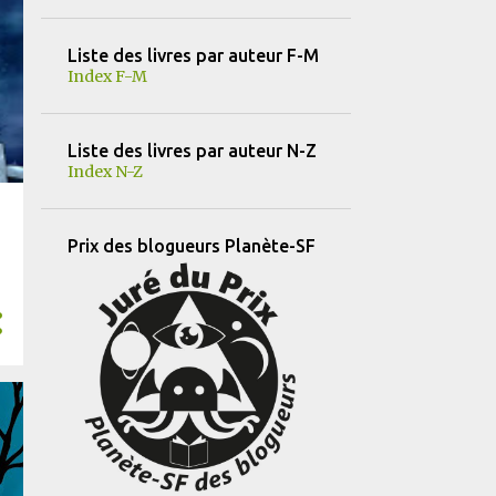
11
février
Liste des livres par auteur F-M
11
janvier
Index F-M
184
2024
25
décembre
Liste des livres par auteur N-Z
Index N-Z
30
novembre
19
octobre
Prix des blogueurs Planète-SF
14
septembre
12
août
18
juillet
15
juin
10
mai
11
avril
10
mars