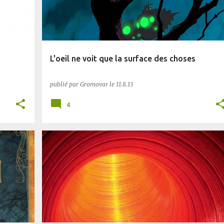
L'oeil ne voit que la surface des choses
publié par
Gromovar
le
11.8.13
4
PLANÈTE SF