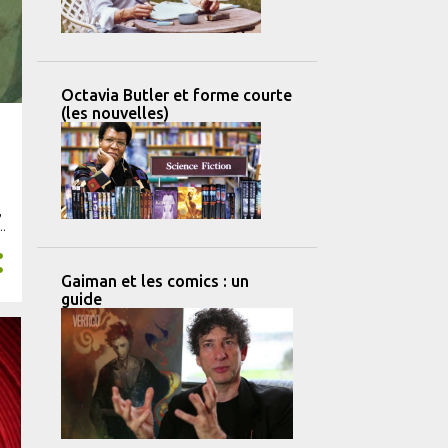
Octavia Butler et forme courte
(les nouvelles)
,
u
us
Gaiman et les comics : un
guide