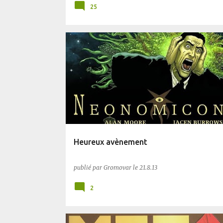
25
BLUFFANT
COMICS
PLANÈTE SF
Heureux avènement
publié par
Gromovar
le
21.8.13
2