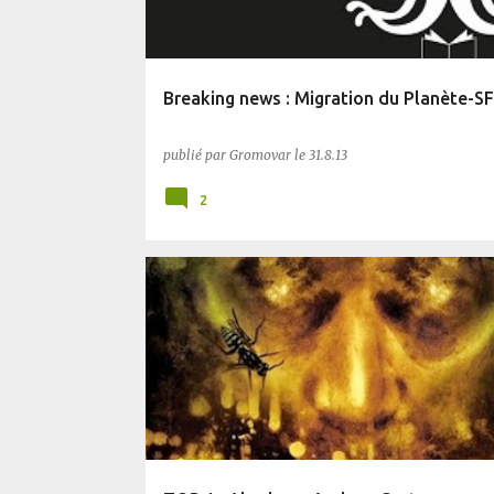
Breaking news : Migration du Planète-SF
publié par
Gromovar
le
31.8.13
2
PLANÈTE SF
SF
TOR