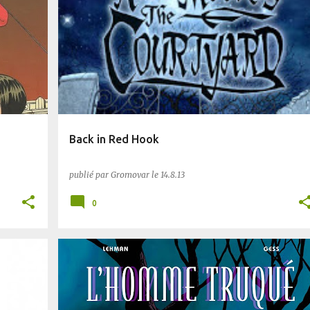
COMICS
PLANÈTE SF
Back in Red Hook
publié par
Gromovar
le
14.8.13
0
14/18
BD
PLANÈTE SF