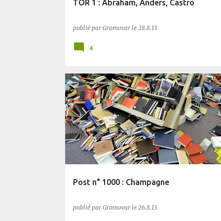
TOR 1 : Abraham, Anders, Castro
publié par
Gromovar
le
28.8.13
4
PLANÈTE SF
UTOPIALES
Post n° 1000 : Champagne
publié par
Gromovar
le
26.8.13