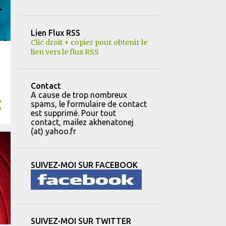
12
février
Lien Flux RSS
8
janvier
Clic droit + copier pour obtenir le
lien vers le flux RSS
151
2023
14
décembre
Contact
11
novembre
A cause de trop nombreux
spams, le formulaire de contact
22
octobre
est supprimé. Pour tout
contact, mailez akhenatonej
8
septembre
(at) yahoo.fr
8
août
13
juillet
SUIVEZ-MOI SUR FACEBOOK
16
juin
13
mai
10
avril
SUIVEZ-MOI SUR TWITTER