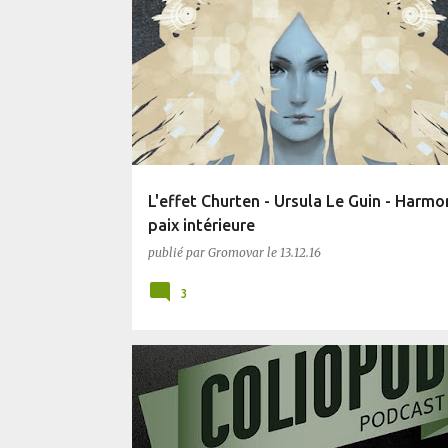
SF
L'effet Churten - Ursula Le Guin - Harmo
paix intérieure
publié par
Gromovar
le
13.12.16
3