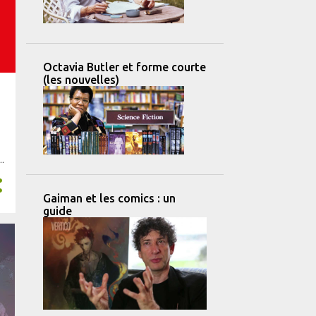
Octavia Butler et forme courte
(les nouvelles)
Gaiman et les comics : un
guide