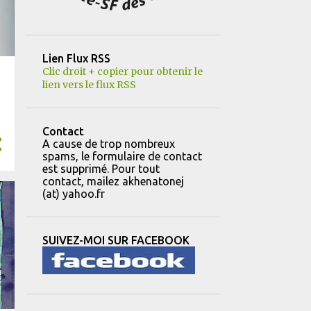
10
mars
12
février
Lien Flux RSS
8
janvier
Clic droit + copier pour obtenir le
lien vers le flux RSS
151
2023
14
décembre
Contact
11
novembre
A cause de trop nombreux
spams, le formulaire de contact
22
octobre
est supprimé. Pour tout
contact, mailez akhenatonej
8
septembre
(at) yahoo.fr
8
août
13
juillet
SUIVEZ-MOI SUR FACEBOOK
16
juin
13
mai
10
avril