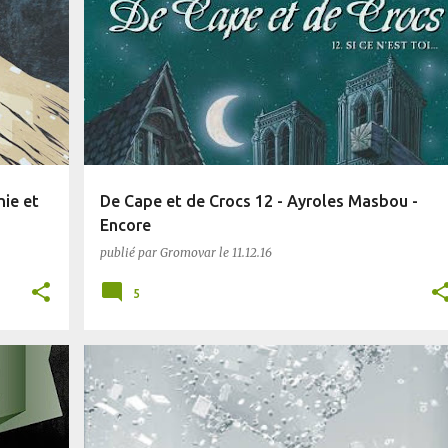
BD
BLUFFANT
ROMAN HISTORIQUE
nie et
De Cape et de Crocs 12 - Ayroles Masbou -
Encore
publié par
Gromovar
le
11.12.16
5
BLUFFANT
SF