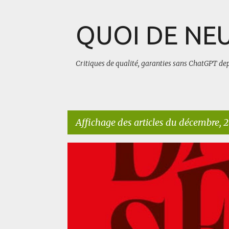
QUOI DE NEU
Critiques de qualité, garanties sans ChatGPT de
Affichage des articles du décembre, 
A
AUTRES
BLUFFANT
ROMAN HISTORIQUE
r
t
i
c