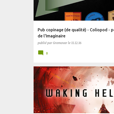
Pub copinage (de qualité) - Coliopod - 
de l'Imaginaire
publié par
Gromovar
le
11.12.16
0
CYBERPUNK
SF