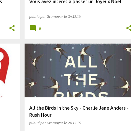
s
Vous avez intérêt à passer un Joyeux Noël
publié par
Gromovar
le
24.12.16
6
FANTASY
SF
All the Birds in the Sky - Charlie Jane Anders -
Rush Hour
publié par
Gromovar
le
20.12.16