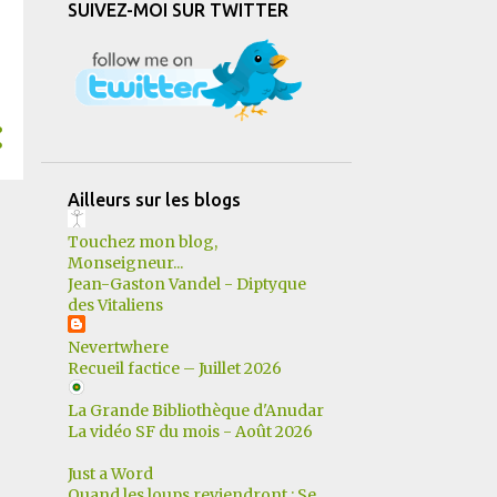
SUIVEZ-MOI SUR TWITTER
12
mars
13
février
11
janvier
183
2022
17
décembre
Ailleurs sur les blogs
14
novembre
Touchez mon blog,
25
octobre
Monseigneur...
Jean-Gaston Vandel - Diptyque
10
septembre
des Vitaliens
11
août
Nevertwhere
Recueil factice – Juillet 2026
15
juillet
La Grande Bibliothèque d'Anudar
14
juin
La vidéo SF du mois - Août 2026
15
mai
Just a Word
19
avril
Quand les loups reviendront : Se