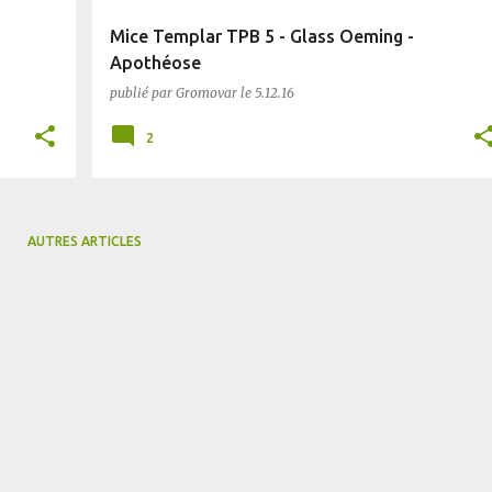
Mice Templar TPB 5 - Glass Oeming -
Apothéose
publié par
Gromovar
le
5.12.16
2
AUTRES ARTICLES