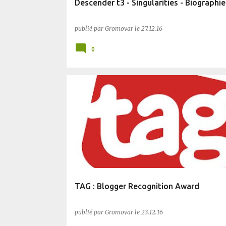
Descender t3 - Singularities - Biographie
publié par
Gromovar
le
27.12.16
0
TAG : Blogger Recognition Award
publié par
Gromovar
le
23.12.16