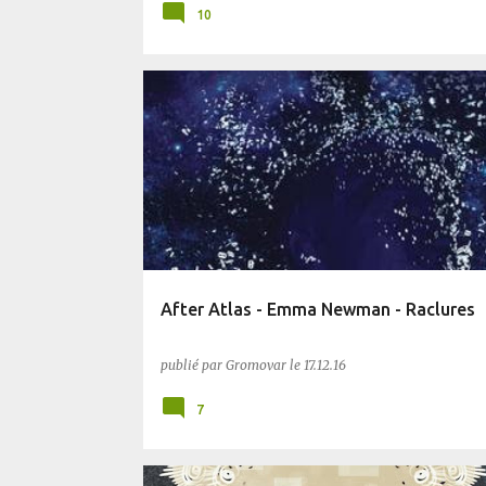
10
CYBERPUNK
After Atlas - Emma Newman - Raclures
publié par
Gromovar
le
17.12.16
7