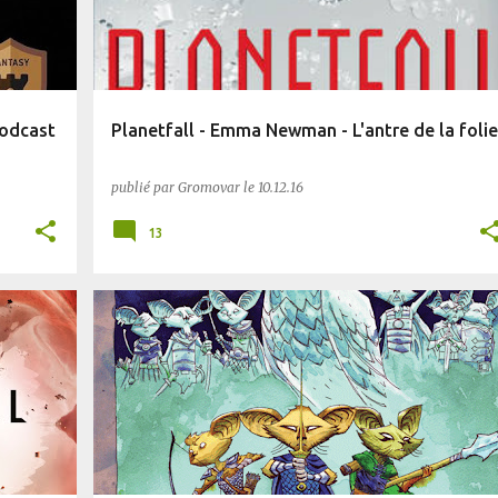
podcast
Planetfall - Emma Newman - L'antre de la folie
publié par
Gromovar
le
10.12.16
13
BLUFFANT
COMICS
FANTASY