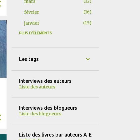
12
mars
16
février
15
janvier
PLUS D'ÉLÉMENTS
155
2025
15
décembre
9
novembre
Les tags
15
octobre
12
septembre
Interviews des auteurs
Liste des auteurs
14
août
13
juillet
Interviews des blogueurs
13
juin
Liste des blogueurs
13
mai
16
avril
Liste des livres par auteurs A-E