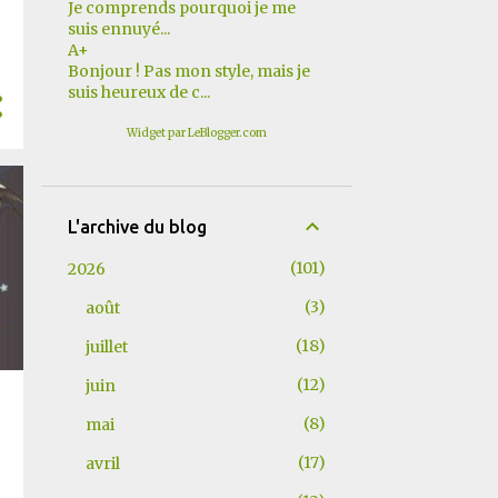
Je comprends pourquoi je me
suis ennuyé...
A+
Bonjour ! Pas mon style, mais je
suis heureux de c...
Widget par LeBlogger.com
L'archive du blog
101
2026
3
août
18
juillet
12
juin
8
mai
17
avril