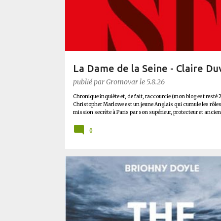
l
e
s
La Dame de la Seine - Claire Du
publié par
Gromovar
le
5.8.26
Chronique inquiète et, de fait, raccourcie (mon blog est resté 2
Christopher Marlowe est un jeune Anglais qui cumule les rôles d
mission secrète à Paris par son supérieur, protecteur et an
Francis Walsingham . A peine arrivé à l’ambassade anglaise, 
trop grosse pour être catholique. Il faudra donc enquêter sur ce
0
plus que Thomas connaissait et appréciait Olivier. Marlowe déco
Ligue, une ville pleine de mystères et de vieilles rancœurs. La 
BLUFFANT
DYSTOPIE
SF