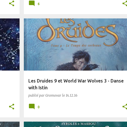
6
BD
COMICS
ROMAN HISTORIQUE
+
ZOMBIES/VAMPIRES
Les Druides 9 et World War Wolves 3 - Danse
with Istin
publié par
Gromovar
le
14.12.16
0