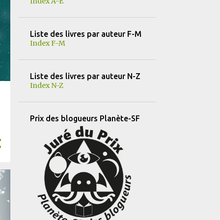
Index A-E
13
mars
11
février
Liste des livres par auteur F-M
11
janvier
Index F-M
184
2024
25
décembre
Liste des livres par auteur N-Z
Index N-Z
30
novembre
19
octobre
Prix des blogueurs Planète-SF
14
septembre
12
août
18
juillet
15
juin
10
mai
11
avril