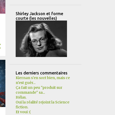
Shirley Jackson et forme
courte (les nouvelles)
Les derniers commentaires
Kiernan s'en sort bien, mais ce
n'est guèr...
Ça fait un peu "produit sur
commande" sa...
Hélas.
Oui la réalité rejoint la Science
fiction.
Et voui :(