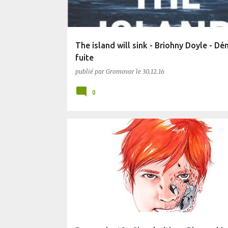
The island will sink - Briohny Doyle - Dén
fuite
publié par
Gromovar
le
30.12.16
0
COMICS
SF