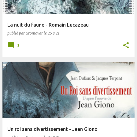
La nuit du faune - Romain Lucazeau
publié par
Gromovar
le
25.8.21
3
Un roi sans divertissement - Jean Giono