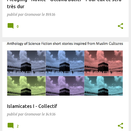
très dur
publié par
Gromovar
le
19.9.16
0
Islamicates I - Collectif
publié par
Gromovar
le
14.9.16
2