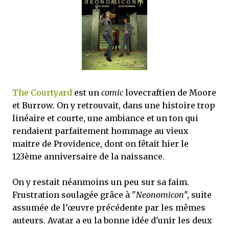
que Thomas connaissait et appréciait Olivier. Marlowe découvre une ville qu’il
ne connaissait pas, habitée par la méfiance, la peur et le rigorisme de la Ligue,
une ville pleine de mystères et de vieilles rancœurs. La Dame d...
The Courtyard
est un
comic
lovecraftien de Moore
et Burrow. On y retrouvait, dans une histoire trop
linéaire et courte, une ambiance et un ton qui
rendaient parfaitement hommage au vieux
maitre de Providence, dont on fêtait hier le
123ème anniversaire de la naissance.
On y restait néanmoins un peu sur sa faim.
Frustration soulagée grâce à "
Neonomicon
", suite
assumée de l’œuvre précédente par les mêmes
auteurs. Avatar a eu la bonne idée d'unir les deux