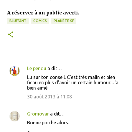
A réserver à un public averti.
BLUFFANT
COMICS
PLANÈTE SF
Le pendu
a dit…
C
Lu sur ton conseil. C'est très malin et bien
o
fichu en plus d'avoir un certain humour. J'ai
bien aimé.
m
m
30 août 2013 à 11:08
e
n
Gromovar
a dit…
t
Bonne pioche alors.
a