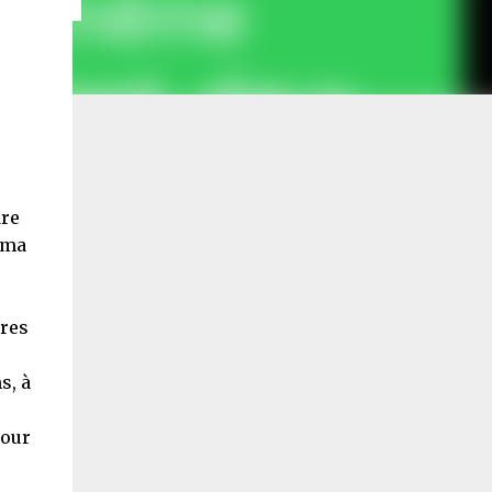
re
 ma
ures
s, à
pour