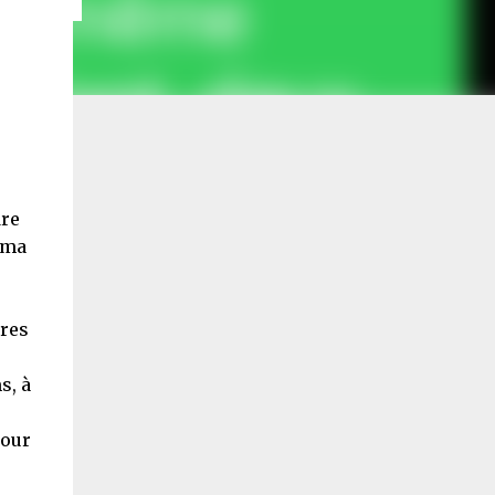
re
 ma
ures
s, à
pour