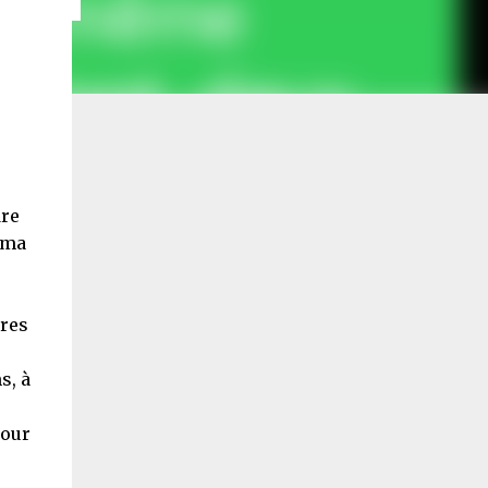
re
 ma
ures
s, à
pour