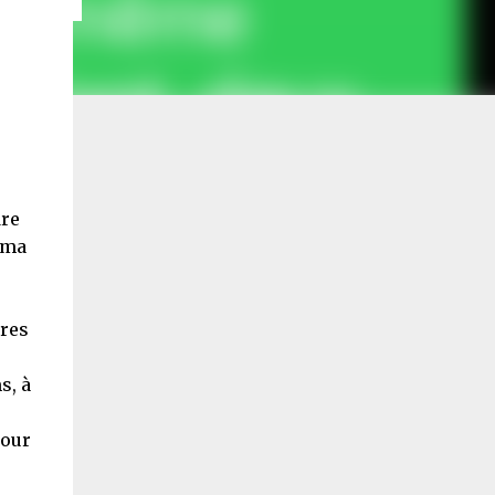
re
 ma
ures
s, à
pour