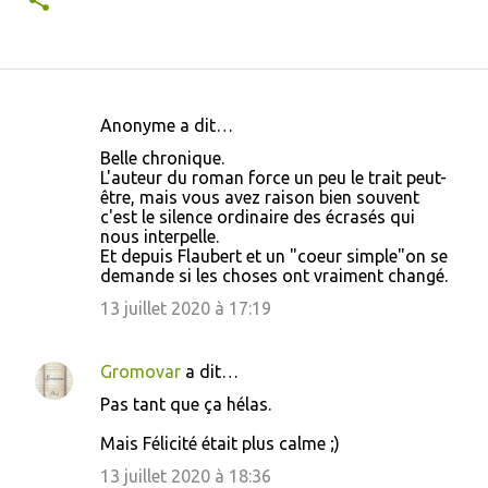
Anonyme a dit…
C
Belle chronique.
o
L'auteur du roman force un peu le trait peut-
être, mais vous avez raison bien souvent
m
c'est le silence ordinaire des écrasés qui
m
nous interpelle.
Et depuis Flaubert et un "coeur simple"on se
e
demande si les choses ont vraiment changé.
n
13 juillet 2020 à 17:19
t
a
Gromovar
a dit…
i
Pas tant que ça hélas.
r
e
Mais Félicité était plus calme ;)
s
13 juillet 2020 à 18:36