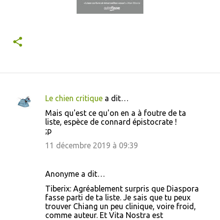
Le chien critique
a dit…
C
Mais qu'est ce qu'on en a à foutre de ta
o
liste, espèce de connard épistocrate !
;p
m
m
11 décembre 2019 à 09:39
e
n
Anonyme a dit…
t
Tiberix: Agréablement surpris que Diaspora
fasse parti de ta liste. Je sais que tu peux
a
trouver Chiang un peu clinique, voire froid,
i
comme auteur. Et Vita Nostra est