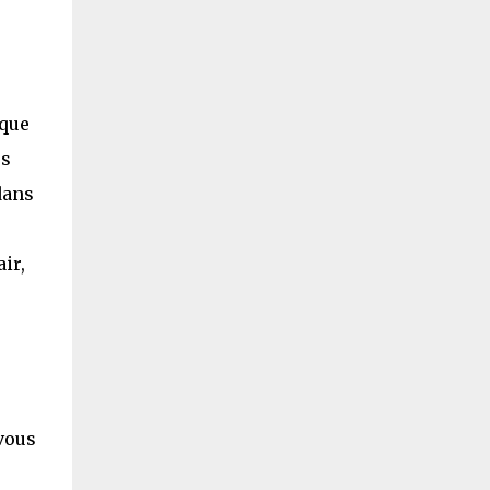
sque
es
dans
ir,
vous
r