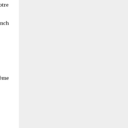
otre
unch
ième