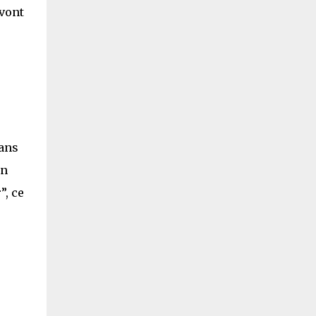
 vont
dans
en
”, ce