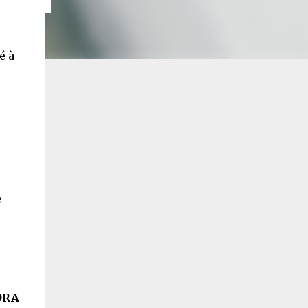
é à
e
ORA