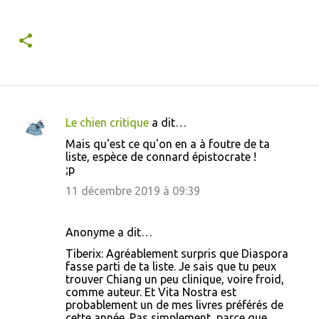
Le chien critique
a dit…
C
Mais qu'est ce qu'on en a à foutre de ta
o
liste, espèce de connard épistocrate !
;p
m
m
11 décembre 2019 à 09:39
e
n
Anonyme a dit…
t
Tiberix: Agréablement surpris que Diaspora
fasse parti de ta liste. Je sais que tu peux
a
trouver Chiang un peu clinique, voire froid,
i
comme auteur. Et Vita Nostra est
probablement un de mes livres préférés de
r
cette année. Pas simplement, parce que