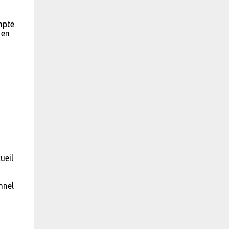
mpte
 en
ueil
nnel