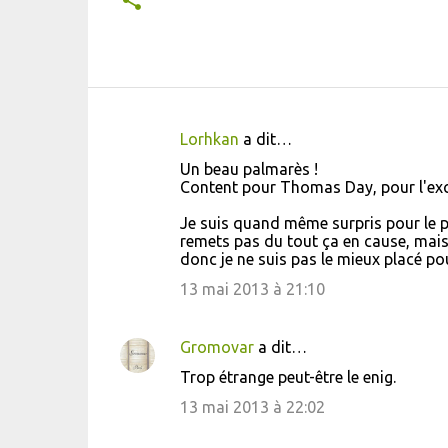
Lorhkan
a dit…
C
Un beau palmarès !
o
Content pour Thomas Day, pour l'exce
m
Je suis quand même surpris pour le pri
m
remets pas du tout ça en cause, mais
donc je ne suis pas le mieux placé pour 
e
13 mai 2013 à 21:10
n
t
a
Gromovar
a dit…
i
Trop étrange peut-être le enig.
r
13 mai 2013 à 22:02
e