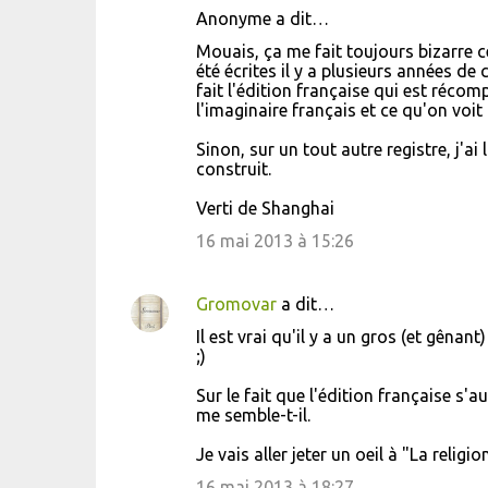
s
Anonyme a dit…
Mouais, ça me fait toujours bizarre 
été écrites il y a plusieurs années de 
fait l'édition française qui est récom
l'imaginaire français et ce qu'on voit
Sinon, sur un tout autre registre, j'ai
construit.
Verti de Shanghai
16 mai 2013 à 15:26
Gromovar
a dit…
Il est vrai qu'il y a un gros (et gênan
;)
Sur le fait que l'édition française s'a
me semble-t-il.
Je vais aller jeter un oeil à "La religi
16 mai 2013 à 18:27