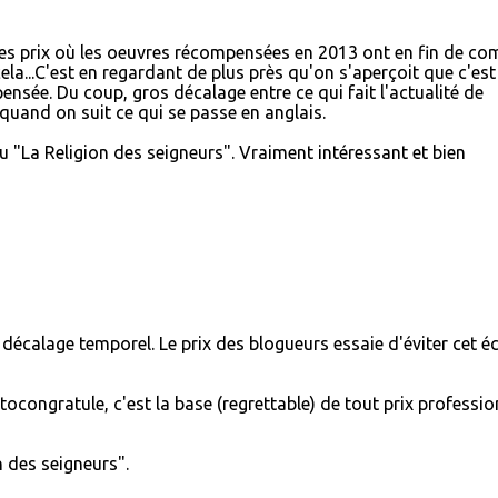
ces prix où les oeuvres récompensées en 2013 ont en fin de co
cela...C'est en regardant de plus près qu'on s'aperçoit que c'est
pensée. Du coup, gros décalage entre ce qui fait l'actualité de
 quand on suit ce qui se passe en anglais.
 lu "La Religion des seigneurs". Vraiment intéressant et bien
t) décalage temporel. Le prix des blogueurs essaie d'éviter cet éc
utocongratule, c'est la base (regrettable) de tout prix professio
on des seigneurs".