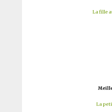
La fille
Meille
La peti