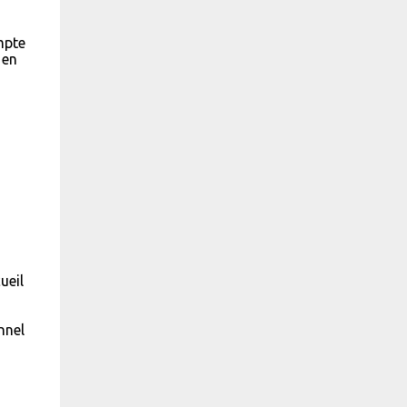
mpte
 en
ueil
nnel