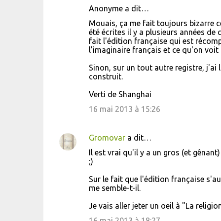
s
Anonyme a dit…
Mouais, ça me fait toujours bizarre 
été écrites il y a plusieurs années de 
fait l'édition française qui est récom
l'imaginaire français et ce qu'on voit
Sinon, sur un tout autre registre, j'ai
construit.
Verti de Shanghai
16 mai 2013 à 15:26
Gromovar
a dit…
Il est vrai qu'il y a un gros (et gênan
;)
Sur le fait que l'édition française s'a
me semble-t-il.
Je vais aller jeter un oeil à "La religi
16 mai 2013 à 18:27