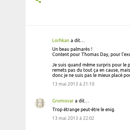
Lorhkan
a dit…
C
Un beau palmarès !
o
Content pour Thomas Day, pour l'exce
m
Je suis quand même surpris pour le pri
m
remets pas du tout ça en cause, mais
donc je ne suis pas le mieux placé pour 
e
13 mai 2013 à 21:10
n
t
a
Gromovar
a dit…
i
Trop étrange peut-être le enig.
r
13 mai 2013 à 22:02
e