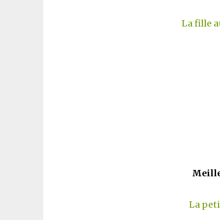
La fille
Meille
La peti