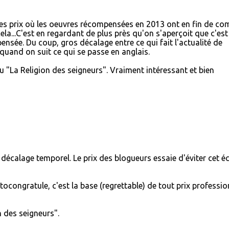
ces prix où les oeuvres récompensées en 2013 ont en fin de co
cela...C'est en regardant de plus près qu'on s'aperçoit que c'est
pensée. Du coup, gros décalage entre ce qui fait l'actualité de
 quand on suit ce qui se passe en anglais.
 lu "La Religion des seigneurs". Vraiment intéressant et bien
t) décalage temporel. Le prix des blogueurs essaie d'éviter cet éc
utocongratule, c'est la base (regrettable) de tout prix professio
on des seigneurs".