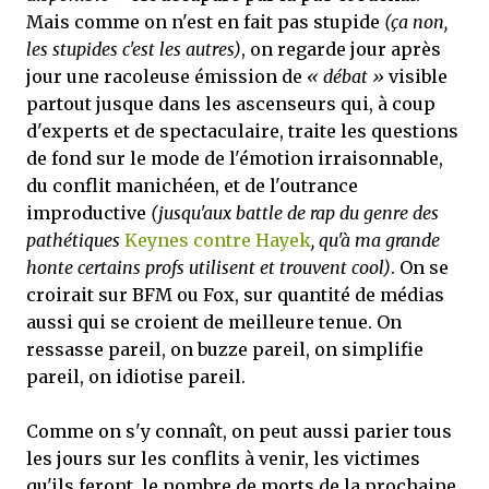
Mais comme on n'est en fait pas stupide
(ça non,
les stupides c'est les autres)
, on regarde jour après
jour une racoleuse émission de
« débat »
visible
partout jusque dans les ascenseurs qui, à coup
d'experts et de spectaculaire, traite les questions
de fond sur le mode de l'émotion irraisonnable,
du conflit manichéen, et de l'outrance
improductive
(jusqu'aux battle de rap du genre des
pathétiques
Keynes contre Hayek
, qu'à ma grande
honte certains profs utilisent et trouvent cool)
. On se
croirait sur BFM ou Fox, sur quantité de médias
aussi qui se croient de meilleure tenue. On
ressasse pareil, on buzze pareil, on simplifie
pareil, on idiotise pareil.
Comme on s'y connaît, on peut aussi parier tous
les jours sur les conflits à venir, les victimes
qu'ils feront, le nombre de morts de la prochaine