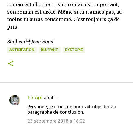
roman est choquant, son roman est important,
son roman est drôle. Même si tu n'aimes pas, au
moins tu auras consommé. C'est toujours ça de
pris.
Bonheur™, Jean Baret
ANTICIPATION
BLUFFANT
DYSTOPIE
Tororo
a dit…
C
Personne, je crois, ne pourrait objecter au
o
paragraphe de conclusion.
m
23 septembre 2018 à 16:02
m