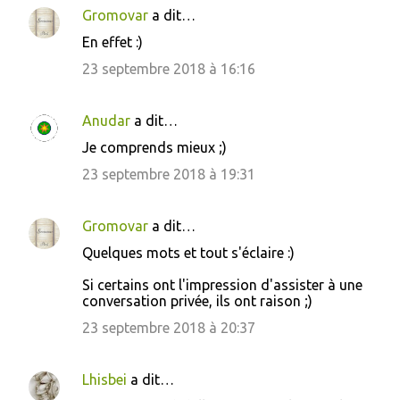
e
Gromovar
a dit…
n
En effet :)
t
23 septembre 2018 à 16:16
a
i
Anudar
a dit…
r
Je comprends mieux ;)
e
23 septembre 2018 à 19:31
s
Gromovar
a dit…
Quelques mots et tout s'éclaire :)
Si certains ont l'impression d'assister à une
conversation privée, ils ont raison ;)
23 septembre 2018 à 20:37
Lhisbei
a dit…