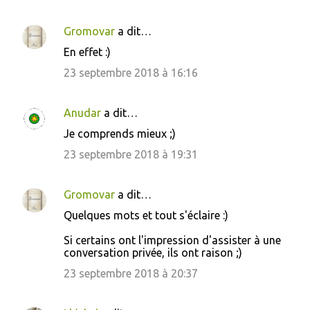
m
e
Gromovar
a dit…
n
En effet :)
t
23 septembre 2018 à 16:16
a
i
Anudar
a dit…
r
Je comprends mieux ;)
e
23 septembre 2018 à 19:31
s
Gromovar
a dit…
Quelques mots et tout s'éclaire :)
Si certains ont l'impression d'assister à une
conversation privée, ils ont raison ;)
23 septembre 2018 à 20:37