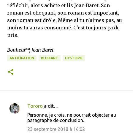
réfléchir, alors achète et lis Jean Baret. Son
roman est choquant, son roman est important,
son roman est drôle. Même si tu n'aimes pas, au
moins tu auras consommé. C'est toujours ça de
pris.
Bonheur™, Jean Baret
ANTICIPATION
BLUFFANT
DYSTOPIE
Tororo
a dit…
C
Personne, je crois, ne pourrait objecter au
o
paragraphe de conclusion.
m
23 septembre 2018 à 16:02