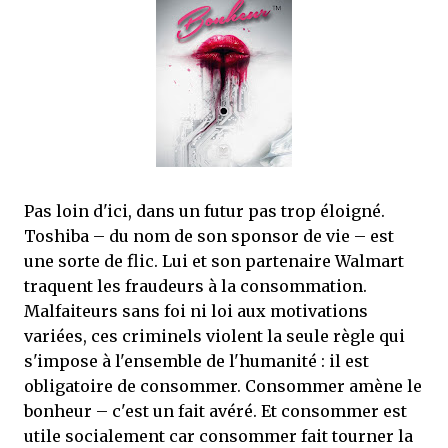
que Thomas connaissait et appréciait Olivier. Marlowe découvre une ville qu’il
ne connaissait pas, habitée par la méfiance, la peur et le rigorisme de la Ligue,
une ville pleine de mystères et de vieilles rancœurs. La Dame d...
Pas loin d'ici, dans un futur pas trop éloigné.
Toshiba – du nom de son sponsor de vie – est
une sorte de flic. Lui et son partenaire Walmart
traquent les fraudeurs à la consommation.
Malfaiteurs sans foi ni loi aux motivations
variées, ces criminels violent la seule règle qui
s'impose à l'ensemble de l'humanité : il est
obligatoire de consommer. Consommer amène le
bonheur – c'est un fait avéré. Et consommer est
utile socialement car consommer fait tourner la