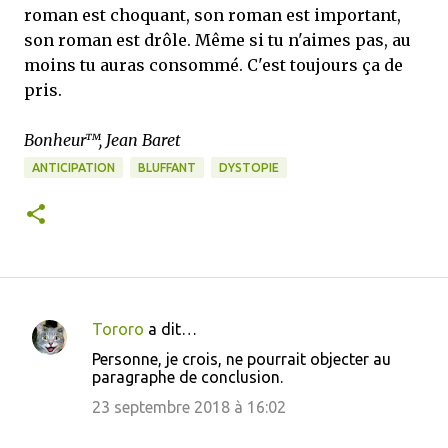
roman est choquant, son roman est important,
son roman est drôle. Même si tu n'aimes pas, au
moins tu auras consommé. C'est toujours ça de
pris.
Bonheur™, Jean Baret
ANTICIPATION
BLUFFANT
DYSTOPIE
Tororo
a dit…
C
Personne, je crois, ne pourrait objecter au
o
paragraphe de conclusion.
m
23 septembre 2018 à 16:02
m