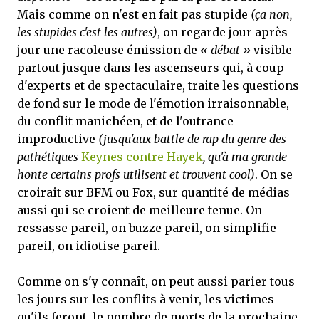
Mais comme on n'est en fait pas stupide
(ça non,
les stupides c'est les autres)
, on regarde jour après
jour une racoleuse émission de
« débat »
visible
partout jusque dans les ascenseurs qui, à coup
d'experts et de spectaculaire, traite les questions
de fond sur le mode de l'émotion irraisonnable,
du conflit manichéen, et de l'outrance
improductive
(jusqu'aux battle de rap du genre des
pathétiques
Keynes contre Hayek
, qu'à ma grande
honte certains profs utilisent et trouvent cool)
. On se
croirait sur BFM ou Fox, sur quantité de médias
aussi qui se croient de meilleure tenue. On
ressasse pareil, on buzze pareil, on simplifie
pareil, on idiotise pareil.
Comme on s'y connaît, on peut aussi parier tous
les jours sur les conflits à venir, les victimes
qu'ils feront, le nombre de morts de la prochaine