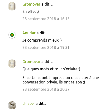
e
Gromovar
a dit…
n
En effet :)
t
23 septembre 2018 à 16:16
a
i
Anudar
a dit…
r
Je comprends mieux ;)
e
23 septembre 2018 à 19:31
s
Gromovar
a dit…
Quelques mots et tout s'éclaire :)
Si certains ont l'impression d'assister à une
conversation privée, ils ont raison ;)
23 septembre 2018 à 20:37
Lhisbei
a dit…