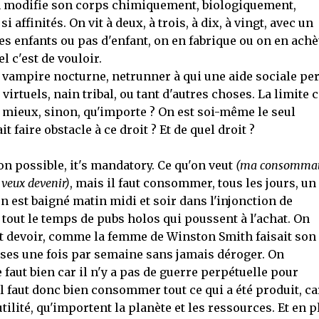
On modifie son corps chimiquement, biologiquement,
ffinités. On vit à deux, à trois, à dix, à vingt, avec un
s enfants ou pas d'enfant, on en fabrique ou on en achè
l c'est de vouloir.
st vampire nocturne, netrunner à qui une aide sociale pe
rtuels, nain tribal, ou tant d'autres choses. La limite c
nt mieux, sinon, qu'importe ? On est soi-même le seul
faire obstacle à ce droit ? Et de quel droit ?
on possible, it's mandatory. Ce qu'on veut
(ma consomma
e veux devenir)
, mais il faut consommer, tous les jours, un
 est baigné matin midi et soir dans l'injonction de
out le temps de pubs holos qui poussent à l'achat. On
t devoir, comme la femme de Winston Smith faisait son
sses une fois par semaine sans jamais déroger. On
 faut bien car il n'y a pas de guerre perpétuelle pour
 Il faut donc bien consommer tout ce qui a été produit, ca
tilité, qu'importent la planète et les ressources. Et en p