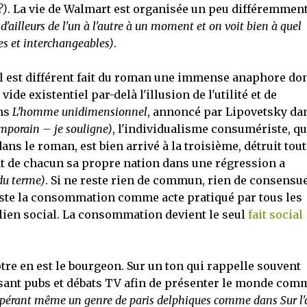
?)
. La vie de Walmart est organisée un peu différemmen
d'ailleurs de l'un à l'autre à un moment et on voit bien à quel
ues et interchangeables)
.
il est différent fait du roman une immense anaphore do
ide existentiel par-delà l'illusion de l'utilité et de
ans
L’homme unidimensionnel
, annoncé par Lipovetsky da
emporain – je souligne)
, l'individualisme consumériste, q
ans le roman, est bien arrivé à la troisième, détruit tout
nt de chacun sa propre nation dans une régression a
du terme)
. Si ne reste rien de commun, rien de consensue
 reste la consommation comme acte pratiqué par tous les
 lien social. La consommation devient le seul
fait social
notre en est le bourgeon. Sur un ton qui rappelle souvent
isant pubs et débats TV afin de présenter le monde com
upérant même un genre de paris delphiques comme dans Sur l