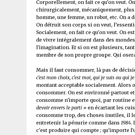
Corporellement, on fait ce qu'on veut. 
chirurgicalement, mécaniquement, plus si a
homme, une femme, un robot, etc. On a de
On détruit son corps si on veut, l’essentie
Socialement, on fait ce qu'on veut. On e
de vivre intégralement dans des mondes vi
l'imagination. Et si on est plusieurs, ta
membre de son propre groupe. Qui oserait 
Mais il faut consommer, là pas de décisi
c'est mon choix, c'est moi, qui je suis ou qui j
montant acceptable socialement. Alors on
consommer. On est environné partout et t
consomme n'importe quoi, par routine e
devoir envers le parti »
en écartant les cui
consomme trop, des choses inutiles, il le
entretenir la pénurie comme dans
1984
.
c'est produire qui compte ; qu'importe l'u