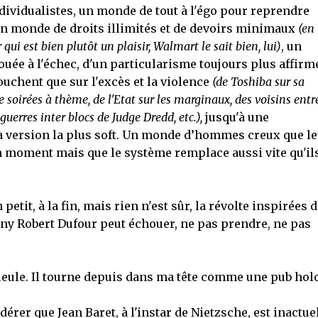
ndividualistes, un monde de tout à l'égo pour reprendre
un monde de droits illimités et de devoirs minimaux
(en
ui est bien plutôt un plaisir, Walmart le sait bien, lui)
, un
ouée à l'échec, d'un particularisme toujours plus affirmé
uchent que sur l'excès et la violence
(de Toshiba sur sa
e soirées à thème, de l'Etat sur les marginaux, des voisins entr
guerres inter blocs de Judge Dredd, etc.),
jusqu'à une
la version la plus soft. Un monde d’hommes creux que le
un moment mais que le système remplace aussi vite qu'il
petit, à la fin, mais rien n'est sûr, la révolte inspirées 
 Robert Dufour peut échouer, ne pas prendre, ne pas
 gueule. Il tourne depuis dans ma tête comme une pub hol
idérer que Jean Baret, à l'instar de Nietzsche, est inactue