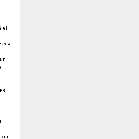
 et
e eux
ur
s
des
o
l ou