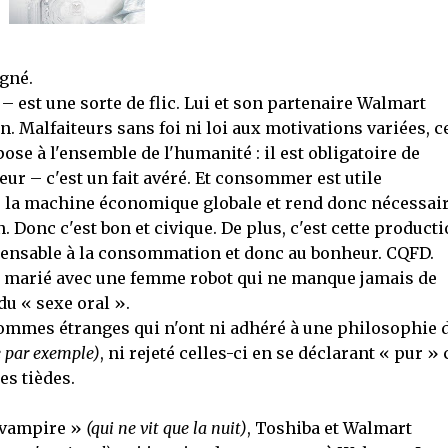
igné.
 est une sorte de flic. Lui et son partenaire Walmart
. Malfaiteurs sans foi ni loi aux motivations variées, c
ose à l'ensemble de l'humanité : il est obligatoire de
– c'est un fait avéré. Et consommer est utile
 la machine économique globale et rend donc nécessai
 Donc c'est bon et civique. De plus, c'est cette product
dispensable à la consommation et donc au bonheur. CQFD.
marié avec une femme robot qui ne manque jamais de
u « sexe oral ».
ommes étranges qui n'ont ni adhéré à une philosophie 
 par exemple)
, ni rejeté celles-ci en se déclarant « pur » 
es tièdes.
« vampire »
(qui ne vit que la nuit)
, Toshiba et Walmart