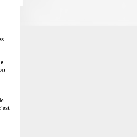
es
re
ion
de
c'est