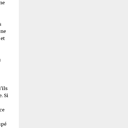
ine
s
une
 et
u
'ils
. Si
ce
upé