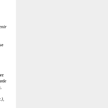
enir
se
er
arde
,
.)
,