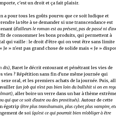
rte, c'est un droit et ça fait plaisir.
en a pour tous les goûts pourvu que ce soit ludique et
prendre la tête à se demander si une transcendance est
ntenant
(d'ailleurs le roman est au présent, pas de passé ni d'av
suffit de consommer les bons produits, qui permettent à
 qui vaille : le droit d'être qui on veut être sans limite
, « Je » n'est pas grand chose de solide mais « Je » dispo
n dis)
, Baret le décrit entourant et pénétrant les vies de
s vies ? Répétition sans fin d'une même journée qui
exe oral, et les premiers achats de la journée. Puis, all
availler
(un job qui n'est pas bien loin du bullshit si on en reg
almart)
, aller boire un verre dans un bar à thème extrême
 qui que ce soit d'autre ou des prostitués)
. Autour de cette
n égotrip
(être plus transhumain, plus cyber, plus vampire, etc
angement de soi
(qu'est ce qui pourrait bien m'obliger à être