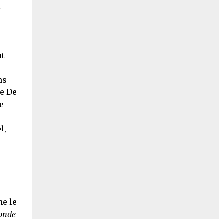
t
nt
ns
ue De
e
l,
me le
'onde