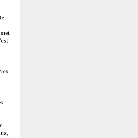
te.
rmet
'est
tion
«
r
lus,