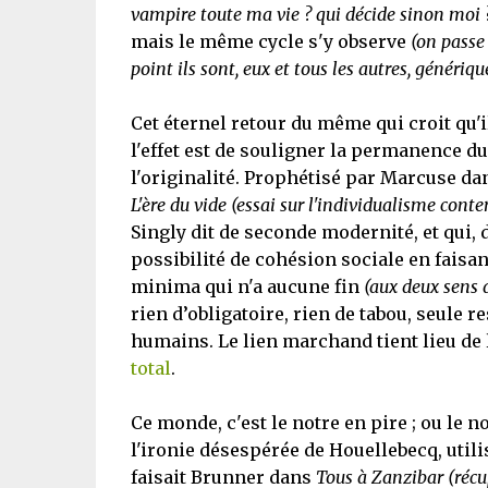
vampire toute ma vie ? qui décide sinon moi 
mais le même cycle s'y observe
(on passe 
point ils sont, eux et tous les autres, génériq
Cet éternel retour du même qui croit qu'
l'effet est de souligner la permanence du v
l'originalité. Prophétisé par Marcuse d
L'ère du vide
(essai sur l'individualisme cont
Singly dit de seconde modernité, et qui, d
possibilité de cohésion sociale en faisa
minima qui n'a aucune fin
(aux deux sens 
rien d’obligatoire, rien de tabou, seule
humains. Le lien marchand tient lieu de
total
.
Ce monde, c'est le notre en pire ; ou le 
l'ironie désespérée de Houellebecq, util
faisait Brunner dans
Tous à Zanzibar
(réc