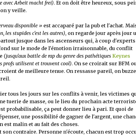
e avec Arbeit macht frei)
. Et on doit être heureux, sous pe
n y veille.
erveau disponible »
est accaparé par la pub et l'achat. Mai
n, les stupides c'est les autres)
, on regarde jour après jour 
partout jusque dans les ascenseurs qui, à coup d'experts
 fond sur le mode de l'émotion irraisonnable, du conflit
ve
(jusqu'aux battle de rap du genre des pathétiques
Keynes
 profs utilisent et trouvent cool)
. On se croirait sur BFM o
croient de meilleure tenue. On ressasse pareil, on buzze
reil.
 tous les jours sur les conflits à venir, les victimes qu
e tuerie de masse, ou le lieu du prochain acte terroriste
'est probabilisable, ça peut donner lieu à pari. Et quoi de
épenser, une possibilité de gagner de l'argent, une chan
 est malin et au fait des choses.
t son contraire. Personne n'écoute, chacun est trop occ