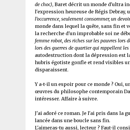
de choc)
, Baret décrit un monde d'ultra i
l'expression heureuse de Régis Debray, 
l’occurrence, seulement consommer, un devoir q
monde dans lequel la quête, sans fin et v
la recherche d'un improbable soi ne débo
femme robot, des riches sur les pauvres lors d
lors des guerres de quartier qui rappellent les 
autodestruction dont la dépression est 
hubris égotiste gonfle et rend visibles 
disparaissent.
Y a-t-il un espoir pour ce monde ? Oui, un 
œuvres du philosophe contemporain Dany
intéresser. Affaire à suivre.
J'ai adoré ce roman. Je l'ai pris dans la
lancée dans une boucle sans fin.
L'aimeras-tu aussi, lecteur ? Faut-il cons