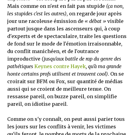
Mais comme on n'est en fait pas stupide
(ça non,
les stupides c'est les autres)
, on regarde jour après
jour une racoleuse émission de
« débat »
visible
partout jusque dans les ascenseurs qui, à coup
d'experts et de spectaculaire, traite les questions
de fond sur le mode de l'émotion irraisonnable,
du conflit manichéen, et de l'outrance
improductive
(jusqu'aux battle de rap du genre des
pathétiques
Keynes contre Hayek
, qu'à ma grande
honte certains profs utilisent et trouvent cool)
. On se
croirait sur BFM ou Fox, sur quantité de médias
aussi qui se croient de meilleure tenue. On
ressasse pareil, on buzze pareil, on simplifie
pareil, on idiotise pareil.
Comme on s'y connaît, on peut aussi parier tous
les jours sur les conflits à venir, les victimes
qu'ils feront, le nombre de morts de la prochaine