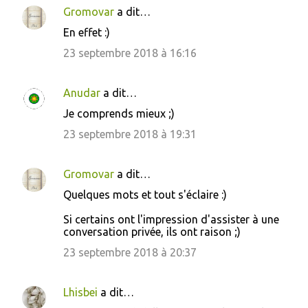
e
Gromovar
a dit…
n
En effet :)
t
23 septembre 2018 à 16:16
a
i
Anudar
a dit…
r
Je comprends mieux ;)
e
23 septembre 2018 à 19:31
s
Gromovar
a dit…
Quelques mots et tout s'éclaire :)
Si certains ont l'impression d'assister à une
conversation privée, ils ont raison ;)
23 septembre 2018 à 20:37
Lhisbei
a dit…