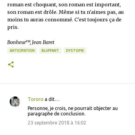
roman est choquant, son roman est important,
son roman est drôle. Même si tu n'aimes pas, au
moins tu auras consommé. C'est toujours ça de
pris.
Bonheur™, Jean Baret
ANTICIPATION
BLUFFANT
DYSTOPIE
Tororo
a dit…
C
Personne, je crois, ne pourrait objecter au
o
paragraphe de conclusion.
m
23 septembre 2018 à 16:02
m