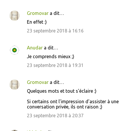
m
e
Gromovar
a dit…
n
En effet :)
t
23 septembre 2018 à 16:16
a
i
Anudar
a dit…
r
Je comprends mieux ;)
e
23 septembre 2018 à 19:31
s
Gromovar
a dit…
Quelques mots et tout s'éclaire :)
Si certains ont l'impression d'assister à une
conversation privée, ils ont raison ;)
23 septembre 2018 à 20:37