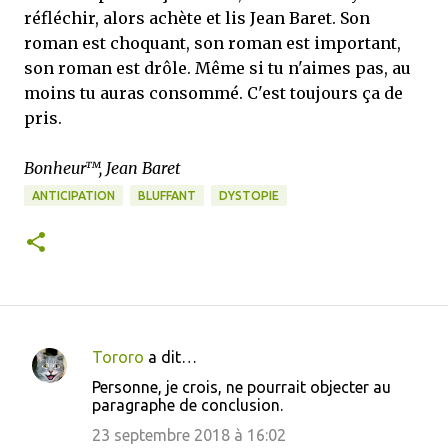
réfléchir, alors achète et lis Jean Baret. Son
roman est choquant, son roman est important,
son roman est drôle. Même si tu n'aimes pas, au
moins tu auras consommé. C'est toujours ça de
pris.
Bonheur™, Jean Baret
ANTICIPATION
BLUFFANT
DYSTOPIE
Tororo
a dit…
C
Personne, je crois, ne pourrait objecter au
o
paragraphe de conclusion.
m
23 septembre 2018 à 16:02