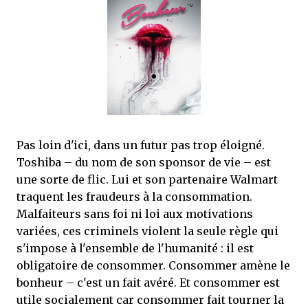
que Thomas connaissait et appréciait Olivier. Marlowe découvre une ville qu’il
ne connaissait pas, habitée par la méfiance, la peur et le rigorisme de la Ligue,
une ville pleine de mystères et de vieilles rancœurs. La Dame d...
Pas loin d'ici, dans un futur pas trop éloigné.
Toshiba – du nom de son sponsor de vie – est
une sorte de flic. Lui et son partenaire Walmart
traquent les fraudeurs à la consommation.
Malfaiteurs sans foi ni loi aux motivations
variées, ces criminels violent la seule règle qui
s'impose à l'ensemble de l'humanité : il est
obligatoire de consommer. Consommer amène le
bonheur – c'est un fait avéré. Et consommer est
utile socialement car consommer fait tourner la