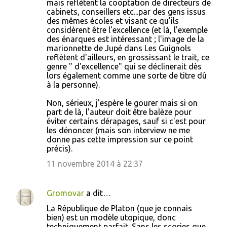
mais reflètent la cooptation de directeurs de
cabinets, conseillers etc...par des gens issus
des mêmes écoles et visant ce qu'ils
considèrent être l'excellence (et là, l'exemple
des énarques est intéressant ; l'image de la
marionnette de Jupé dans Les Guignols
reflètent d'ailleurs, en grossissant le trait, ce
genre " d'excellence" qui se déclinerait dès
lors également comme une sorte de titre dû
à la personne).
Non, sérieux, j'espère le gourer mais si on
part de là, l'auteur doit être balèze pour
éviter certains dérapages, sauf si c'est pour
les dénoncer (mais son interview ne me
donne pas cette impression sur ce point
précis).
11 novembre 2014 à 22:37
Gromovar
a dit…
La République de Platon (que je connais
bien) est un modèle utopique, donc
techniquement parfait. Sans les scories que