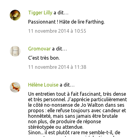
Tigger Lilly
a dit…
C
Passionnant ! Hâte de lire Farthing.
o
11 novembre 2014 à 10:55
m
m
Gromovar
a dit…
e
C'est très bon.
n
11 novembre 2014 à 11:38
t
a
i
Hélène Louise
a dit…
r
Un entretien tout à fait fascinant, très dense
et très personnel. J'apprécie particulièrement
e
le côté no-nonsense de Jo Walton dans ses
s
propos : elle refuse toujours avec candeur et
honnêteté, mais sans jamais être brutale
non plus, de produire de réponse
stéréotypée ou attendue.
Sinon... il est plutôt rare me semble-t-il, de