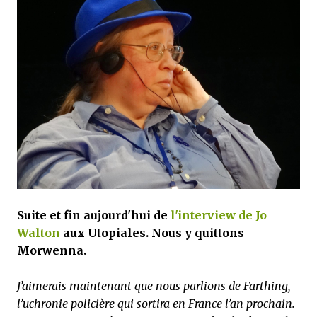
que Thomas connaissait et appréciait Olivier. Marlowe découvre une ville qu’il
ne connaissait pas, habitée par la méfiance, la peur et le rigorisme de la Ligue,
une ville pleine de mystères et de vieilles rancœurs. La Dame d...
Suite et fin aujourd'hui de
l'interview de Jo
Walton
aux Utopiales. Nous y quittons
Morwenna.
J’aimerais maintenant que nous parlions de Farthing,
l’uchronie policière qui sortira en France l’an prochain.