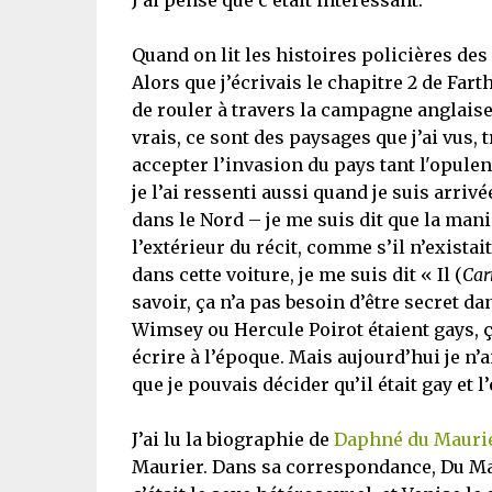
J’ai pensé que c’était intéressant.
Quand on lit les histoires policières des
Alors que j’écrivais le chapitre 2 de Far
de rouler à travers la campagne anglaise
vrais, ce sont des paysages que j’ai vus, 
accepter l’invasion du pays tant l'opulen
je l’ai ressenti aussi quand je suis arri
dans le Nord – je me suis dit que la man
l’extérieur du récit, comme s’il n’exista
dans cette voiture, je me suis dit « Il (
Car
savoir, ça n’a pas besoin d’être secret d
Wimsey ou Hercule Poirot étaient gays, ça
écrire à l’époque. Mais aujourd’hui je n’a
que je pouvais décider qu’il était gay et l’
J’ai lu la biographie de
Daphné du Mauri
Maurier. Dans sa correspondance, Du Mau