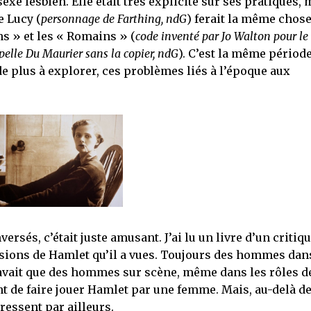
sexe lesbien. Elle était très explicite sur ses pratiques, 
e Lucy (
personnage de Farthing, ndG
) ferait la même chos
s » et les « Romains » (
code inventé par Jo Walton pour le
ppelle Du Maurier sans la copier, ndG
). C’est la même périod
e plus à explorer, ces problèmes liés à l’époque aux
ersés, c’était juste amusant. J’ai lu un livre d’un critiq
sions de Hamlet qu’il a vues. Toujours des hommes dans
y avait que des hommes sur scène, même dans les rôles d
nt de faire jouer Hamlet par une femme. Mais, au-delà d
ressent par ailleurs.