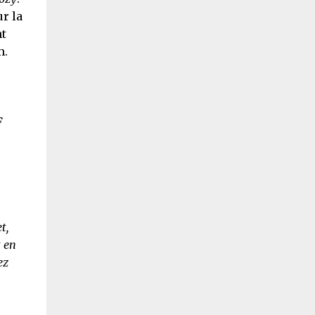
ur la
nt
m.
F
t,
t en
ez