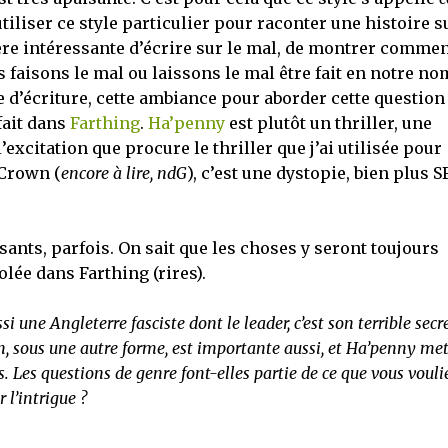
utiliser ce style particulier pour raconter une histoire s
re intéressante d’écrire sur le mal, de montrer comme
faisons le mal ou laissons le mal être fait en notre no
le d’écriture, cette ambiance pour aborder cette question
fait dans
Farthing
.
Ha’penny
est plutôt un thriller, une
’excitation que procure le thriller que j’ai utilisée pour
-Crown (
encore à lire, ndG
), c’est une dystopie, bien plus S
ants, parfois. On sait que les choses y seront toujours
iolée dans Farthing (rires).
i une Angleterre fasciste dont le leader, c’est son terrible secre
n, sous une autre forme, est importante aussi, et Ha’penny me
. Les questions de genre font-elles partie de ce que vous vouli
l’intrigue ?