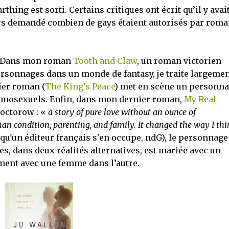
thing est sorti. Certains critiques ont écrit qu’il y avai
lors demandé combien de gays étaient autorisés par roma
t. Dans mon roman
Tooth and Claw
, un roman victorien
sonnages dans un monde de fantasy, je traite largemen
ier roman (
The King’s Peace
) met en scène un personn
omosexuels. Enfin, dans mon dernier roman,
My Real
octorow : «
a story of pure love without an ounce of
man condition, parenting, and family. It changed the way I thi
t qu'un éditeur français s'en occupe, ndG), le personnage
s, dans deux réalités alternatives, est mariée avec un
ment avec une femme dans l’autre.