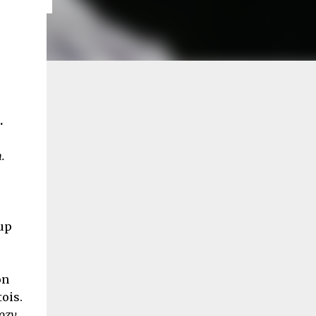
.
.
oup
on
tois.
ozy
.