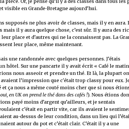
la pièce. Or, je pense qu’il y a des classes dans tous les 
et visible en Grande-Bretagne aujourd’hui.
ns supposés ne plus avoir de classes, mais il y en aura. I
s mais il y aura quelque chose, c’est sûr. Il y aura des ri
leur place et d’autres qui ne la connaissent pas. La Gr
issent leur place, même maintenant.
isais une randonnée avec quelques personnes. J’étais
 hôtel. Sur une pancarte il y avait écrit « Café le matin
rions nous asseoir et prendre un thé. Et là, la plupart on
s avaient l’impression que c'était trop classy pour eux. J
thé et ça nous a même couté moins cher que si nous étion
(
oui, en UK on prend le thé dans des cafés !
). Nous étions do
ions payé moins d’argent qu’ailleurs, et je sentais
aient c’était en partir vite, car ils avaient le sentime
ent au-dessus de leur condition, dans un lieu qui l’étai
naient autour du pot et c’était clair. C’était il y a une