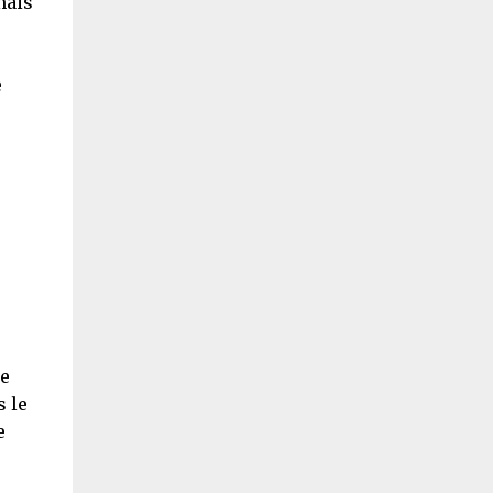
mais
e
e
ue
 le
e
e