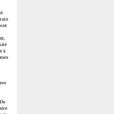
é.
train
sont
nt,
sité
t à
ommes
r
nser
 Du
aire