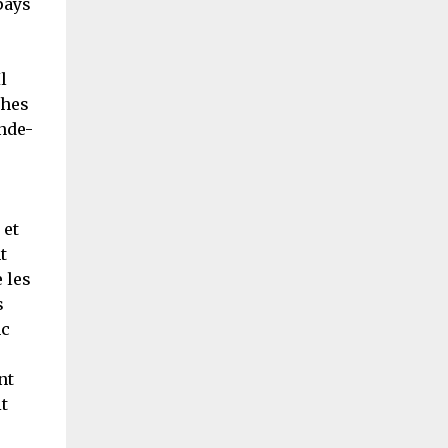
pays
l
ches
ande-
 et
t
e les
s
nc
nt
t