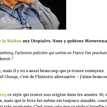
e Jo Walton
aux Utopiales. Nous y quittons Morwenna
thing, l’uchronie policière qui sortira en France l’an prochain
unnit ?
s, mais il y en a aussi beaucoup que je trouve ennuyeux.
ll Change
, c’est de l’histoire alternative – j’aime beauc
ery
, ce style qui trouve son origine dans les années 30, 
te, mais que le livre lui-même est toujours aimable, cour
st très apaisante. C’est pour cela que ce style s’appelle
c