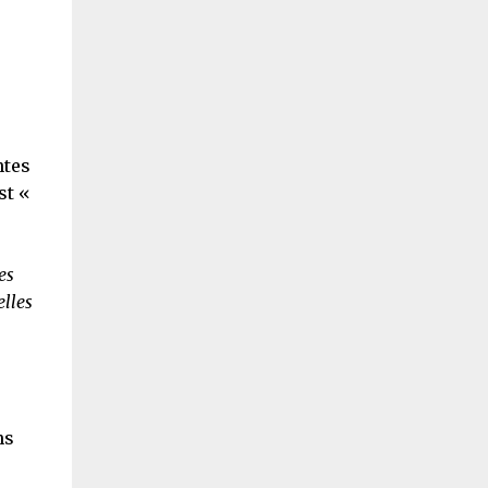
ntes
st «
es
elles
ns