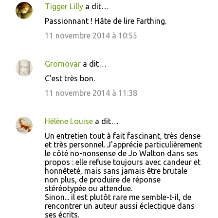
Tigger Lilly
a dit…
C
Passionnant ! Hâte de lire Farthing.
o
11 novembre 2014 à 10:55
m
m
Gromovar
a dit…
e
C'est très bon.
n
11 novembre 2014 à 11:38
t
a
i
Hélène Louise
a dit…
r
Un entretien tout à fait fascinant, très dense
et très personnel. J'apprécie particulièrement
e
le côté no-nonsense de Jo Walton dans ses
s
propos : elle refuse toujours avec candeur et
honnêteté, mais sans jamais être brutale
non plus, de produire de réponse
stéréotypée ou attendue.
Sinon... il est plutôt rare me semble-t-il, de
rencontrer un auteur aussi éclectique dans
ses écrits.