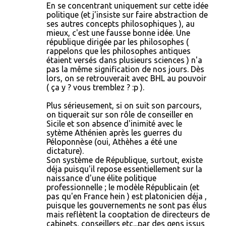
En se concentrant uniquement sur cette idée
politique (et j'insiste sur faire abstraction de
ses autres concepts philosophiques ), au
mieux, c'est une fausse bonne idée. Une
république dirigée par les philosophes (
rappelons que les philosophes antiques
étaient versés dans plusieurs sciences ) n'a
pas la même signification de nos jours. Dès
lors, on se retrouverait avec BHL au pouvoir
( ça y ? vous tremblez ? :p ).
Plus sérieusement, si on suit son parcours,
on tiquerait sur son rôle de conseiller en
Sicile et son absence d'inimité avec le
sytème Athénien après les guerres du
Péloponnèse (oui, Athèhes a été une
dictature).
Son système de République, surtout, existe
déja puisqu'il repose essentiellement sur la
naissance d'une élite politique
professionnelle ; le modèle Républicain (et
pas qu'en France hein ) est platonicien déja ,
puisque les gouvernements ne sont pas élus
mais reflètent la cooptation de directeurs de
cabinets, conseillers etc...par des gens issus