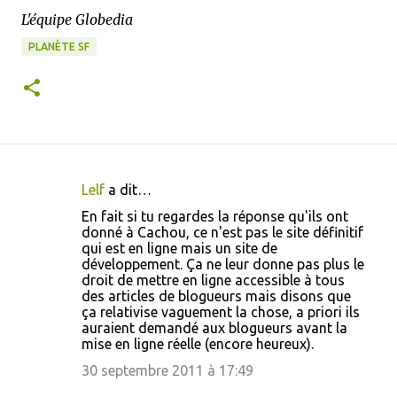
L'équipe Globedia
PLANÈTE SF
Lelf
a dit…
C
En fait si tu regardes la réponse qu'ils ont
o
donné à Cachou, ce n'est pas le site définitif
qui est en ligne mais un site de
m
développement. Ça ne leur donne pas plus le
m
droit de mettre en ligne accessible à tous
des articles de blogueurs mais disons que
e
ça relativise vaguement la chose, a priori ils
n
auraient demandé aux blogueurs avant la
mise en ligne réelle (encore heureux).
t
30 septembre 2011 à 17:49
a