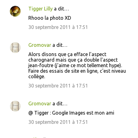
i
Tigger Lilly
a dit…
r
e
Rhooo la photo XD
s
30 septembre 2011 à 17:51
Gromovar
a dit…
Alors disons que ça efface l'aspect
charognard mais que ça double l'aspect
jean-foutre (j'aime ce mot tellement hype).
Faire des essais de site en ligne, c'est niveau
collège.
30 septembre 2011 à 17:51
Gromovar
a dit…
@ Tigger : Google Images est mon ami
30 septembre 2011 à 17:51