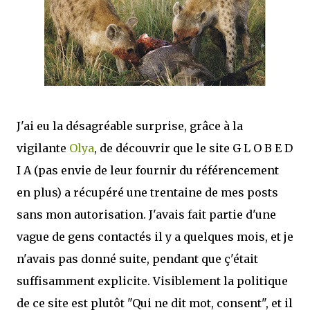
que Thomas connaissait et appréciait Olivier. Marlowe découvre une ville qu’il
ne connaissait pas, habitée par la méfiance, la peur et le rigorisme de la Ligue,
une ville pleine de mystères et de vieilles rancœurs. La Dame d...
J'ai eu la désagréable surprise, grâce à la
vigilante
Olya
, de découvrir que le site G L O B E D
I A (pas envie de leur fournir du référencement
en plus) a récupéré une trentaine de mes posts
sans mon autorisation. J'avais fait partie d'une
vague de gens contactés il y a quelques mois, et je
n'avais pas donné suite, pendant que ç'était
suffisamment explicite. Visiblement la politique
de ce site est plutôt "Qui ne dit mot, consent", et il