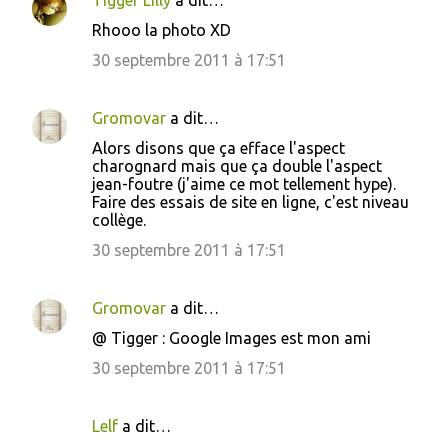
Tigger Lilly
a dit…
r
e
Rhooo la photo XD
s
30 septembre 2011 à 17:51
Gromovar
a dit…
Alors disons que ça efface l'aspect
charognard mais que ça double l'aspect
jean-foutre (j'aime ce mot tellement hype).
Faire des essais de site en ligne, c'est niveau
collège.
30 septembre 2011 à 17:51
Gromovar
a dit…
@ Tigger : Google Images est mon ami
30 septembre 2011 à 17:51
Lelf
a dit…