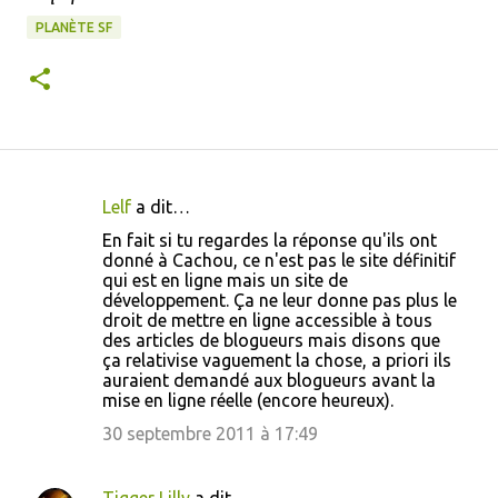
PLANÈTE SF
Lelf
a dit…
C
En fait si tu regardes la réponse qu'ils ont
o
donné à Cachou, ce n'est pas le site définitif
qui est en ligne mais un site de
m
développement. Ça ne leur donne pas plus le
m
droit de mettre en ligne accessible à tous
des articles de blogueurs mais disons que
e
ça relativise vaguement la chose, a priori ils
n
auraient demandé aux blogueurs avant la
mise en ligne réelle (encore heureux).
t
30 septembre 2011 à 17:49
a
i