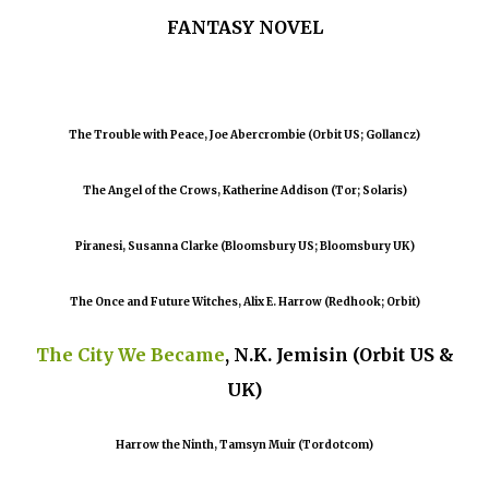
FANTASY NOVEL
The Trouble with Peace, Joe Abercrombie (Orbit US; Gollancz)
The Angel of the Crows, Katherine Addison (Tor; Solaris)
Piranesi, Susanna Clarke (Bloomsbury US; Bloomsbury UK)
The Once and Future Witches, Alix E. Harrow (Redhook; Orbit)
The City We Became
, N.K. Jemisin (Orbit US &
UK)
Harrow the Ninth, Tamsyn Muir (Tordotcom)