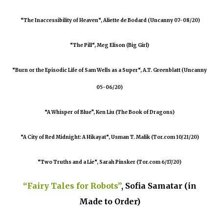
“The Inaccessibility of Heaven“, Aliette de Bodard (Uncanny 07-08/20)
“The Pill“, Meg Elison (Big Girl)
“Burn or the Episodic Life of Sam Wells as a Super“, A.T. Greenblatt (Uncanny
05-06/20)
“A Whisper of Blue”, Ken Liu (The Book of Dragons)
“A City of Red Midnight: A Hikayat“, Usman T. Malik (Tor.com 10/21/20)
“Two Truths and a Lie“, Sarah Pinsker (Tor.com 6/17/20)
“Fairy Tales for Robots”
, Sofia Samatar (in
Made to Order)