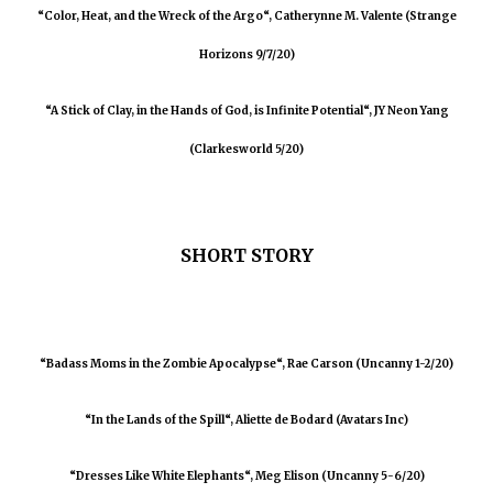
“Color, Heat, and the Wreck of the Argo“, Catherynne M. Valente (Strange
Horizons 9/7/20)
“A Stick of Clay, in the Hands of God, is Infinite Potential“, JY Neon Yang
(Clarkesworld 5/20)
SHORT STORY
“Badass Moms in the Zombie Apocalypse“, Rae Carson (Uncanny 1-2/20)
“In the Lands of the Spill“, Aliette de Bodard (Avatars Inc)
“Dresses Like White Elephants“, Meg Elison (Uncanny 5-6/20)