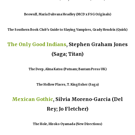
Beowulf, Maria Dahvana Headley (MCD x FSG Originals)
The Southern Book Club’s Guide to Slaying Vampires, Grady Hendrix (Quirk)
The Only Good Indians
, Stephen Graham Jones
(Saga; Titan)
The Deep, Alma Katsu (Putnam; Bantam Press UK)
The Hollow Places, T. Kingfisher (Saga)
Mexican Gothic
, Silvia Moreno-Garcia (Del
Rey; Jo Fletcher)
The Hole, Hiroko Oyamada (New Directions)