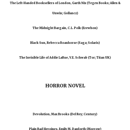
The Left-Handed Booksellers of London, Garth Nix (Tegen Books; Allen &
Unwin; Gollancz)
The Midnight Bargain, C.L. Polk (Erewhon)
Black Sun, Rebecca Roanhorse (Saga; Solaris)
The Invisible Life of Addie LaRue, V.E. Schwab (Tor; Titan UK)
HORROR NOVEL
Devolution, Max Brooks (Del Rey; Century)
Plain Bad Heroines, Emily M. Danforth (Morrow)