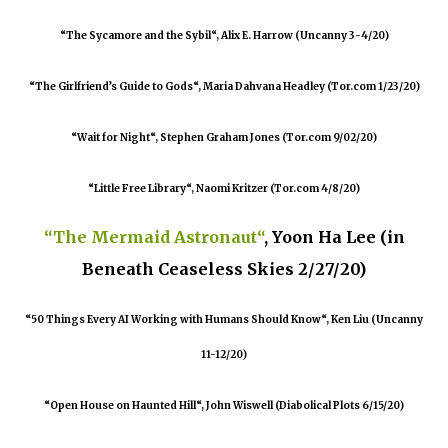
“The Sycamore and the Sybil“, Alix E. Harrow (Uncanny 3-4/20)
“The Girlfriend’s Guide to Gods“, Maria Dahvana Headley (Tor.com 1/23/20)
“Wait for Night“, Stephen Graham Jones (Tor.com 9/02/20)
“Little Free Library“, Naomi Kritzer (Tor.com 4/8/20)
“The Mermaid Astronaut“
, Yoon Ha Lee (in
Beneath Ceaseless Skies 2/27/20)
“50 Things Every AI Working with Humans Should Know“, Ken Liu (Uncanny
11-12/20)
“Open House on Haunted Hill“, John Wiswell (Diabolical Plots 6/15/20)