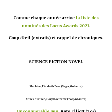
mettre sous tous les yeux. C'est cela...
Comme chaque année arrive
la liste des
nominés des Locus Awards 2021
.
Coup d'œil (extraits) et rappel de chroniques.
SCIENCE FICTION NOVEL
Machine, Elizabeth Bear (Saga; Gollancz)
Attack Surface, Cory Doctorow (Tor; Ad Astra)
Unconquerable Sun
, Kate Elliott (Tor)