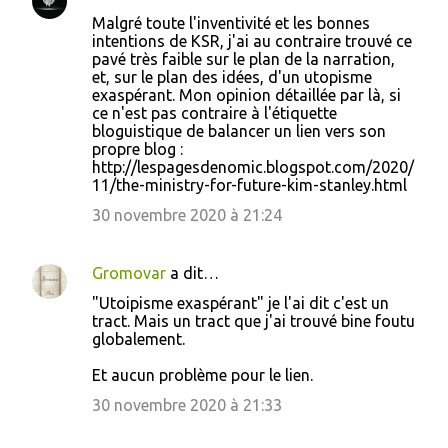
C
Malgré toute l'inventivité et les bonnes
o
intentions de KSR, j'ai au contraire trouvé ce
pavé très faible sur le plan de la narration,
m
et, sur le plan des idées, d'un utopisme
m
exaspérant. Mon opinion détaillée par là, si
ce n'est pas contraire à l'étiquette
e
bloguistique de balancer un lien vers son
n
propre blog :
http://lespagesdenomic.blogspot.com/2020/
t
11/the-ministry-for-future-kim-stanley.html
a
30 novembre 2020 à 21:24
i
r
Gromovar
a dit…
e
"Utoipisme exaspérant" je l'ai dit c'est un
s
tract. Mais un tract que j'ai trouvé bine foutu
globalement.
Et aucun problème pour le lien.
30 novembre 2020 à 21:33