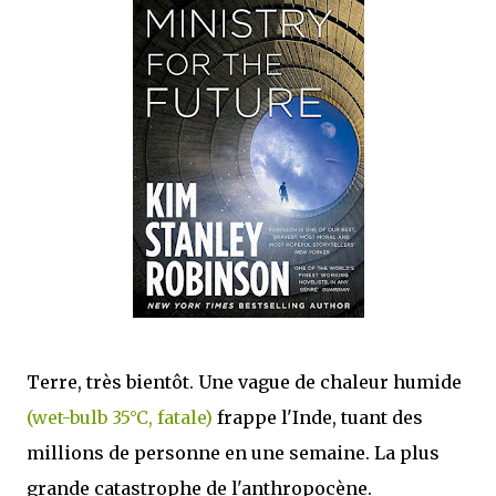
que Thomas connaissait et appréciait Olivier. Marlowe découvre une ville qu’il
ne connaissait pas, habitée par la méfiance, la peur et le rigorisme de la Ligue,
une ville pleine de mystères et de vieilles rancœurs. La Dame d...
Terre, très bientôt. Une vague de chaleur humide
(wet-bulb 35°C, fatale)
frappe l'Inde, tuant des
millions de personne en une semaine. La plus
grande catastrophe de l'anthropocène.