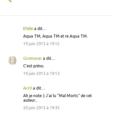
Efelle
a dit…
C
Aqua TM, Aqua TM et re Aqua TM.
o
19 juin 2013 à 19:12
m
m
Gromovar
a dit…
e
C'est prévu.
n
19 juin 2013 à 19:13
t
a
i
Acr0
a dit…
r
Ah je note :) J'ai lu "Mal Morts" de cet
auteur...
e
20 juin 2013 à 19:35
s