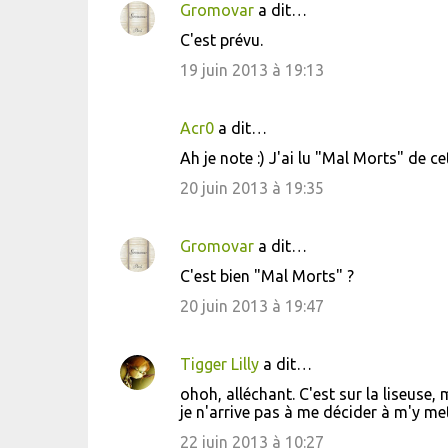
Gromovar
a dit…
e
C'est prévu.
n
19 juin 2013 à 19:13
t
a
i
Acr0
a dit…
r
Ah je note :) J'ai lu "Mal Morts" de cet
e
20 juin 2013 à 19:35
s
Gromovar
a dit…
C'est bien "Mal Morts" ?
20 juin 2013 à 19:47
Tigger Lilly
a dit…
ohoh, alléchant. C'est sur la liseuse,
je n'arrive pas à me décider à m'y met
22 juin 2013 à 10:27