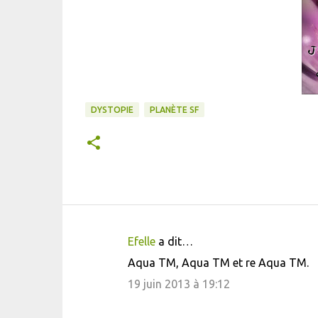
DYSTOPIE
PLANÈTE SF
Efelle
a dit…
C
Aqua TM, Aqua TM et re Aqua TM.
o
19 juin 2013 à 19:12
m
m