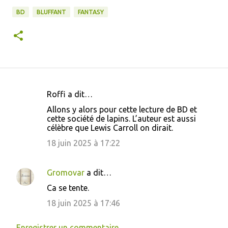
BD
BLUFFANT
FANTASY
Roffi a dit…
C
Allons y alors pour cette lecture de BD et
o
cette société de lapins. L’auteur est aussi
célèbre que Lewis Carroll on dirait.
m
m
18 juin 2025 à 17:22
e
n
Gromovar
a dit…
t
Ca se tente.
a
18 juin 2025 à 17:46
i
Enregistrer un commentaire