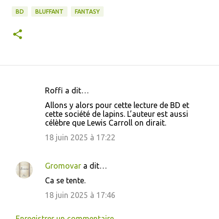
BD
BLUFFANT
FANTASY
Roffi a dit…
C
Allons y alors pour cette lecture de BD et
o
cette société de lapins. L’auteur est aussi
célèbre que Lewis Carroll on dirait.
m
m
18 juin 2025 à 17:22
e
n
Gromovar
a dit…
t
Ca se tente.
a
18 juin 2025 à 17:46
i
Enregistrer un commentaire