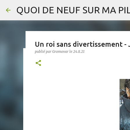
QUOI DE NEUF SUR MA PIL
Un roi sans divertissement -
publié par
Gromovar
le
24.8.21
La Dame de la Seine - Claire D
publié par
Gromovar
le
5.8.26
AUTRES
BLUFFANT
RO
Chronique inquiète et, de fait, raccourcie (mon blog est resté 24 heure
Marlowe est un jeune Anglais qui cumule les rôles de poète et d’espion 
son supérieur, protecteur et ancien amant, Thomas Walsingham, memb
l’ambassade anglaise, le duo tombe sur le cadavre pendu du gardien de
sur cette affaire afin de voir en quoi elle peut interférer avec la mi
2
une ville qu’il ne connaissait pas, habitée par la méfiance, la peur et l