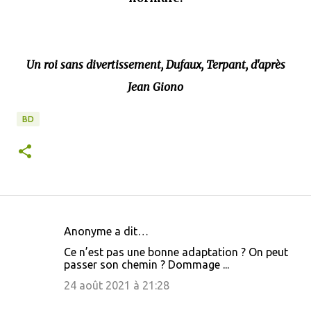
Un roi sans divertissement, Dufaux, Terpant, d'après
Jean Giono
BD
Anonyme a dit…
C
Ce n’est pas une bonne adaptation ? On peut
o
passer son chemin ? Dommage ...
m
24 août 2021 à 21:28
m