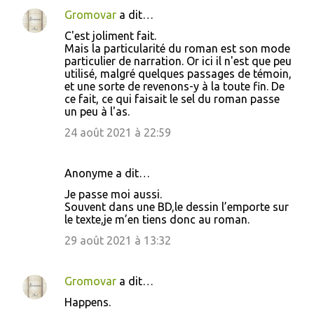
e
Gromovar
a dit…
n
C'est joliment fait.
t
Mais la particularité du roman est son mode
particulier de narration. Or ici il n'est que peu
a
utilisé, malgré quelques passages de témoin,
i
et une sorte de revenons-y à la toute fin. De
ce fait, ce qui faisait le sel du roman passe
r
un peu à l'as.
e
24 août 2021 à 22:59
s
Anonyme a dit…
Je passe moi aussi.
Souvent dans une BD,le dessin l’emporte sur
le texte,je m’en tiens donc au roman.
29 août 2021 à 13:32
Gromovar
a dit…
Happens.