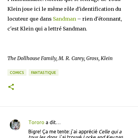
Klein joue ici le même rôle d'identification du
locuteur que dans
Sandman
– rien d'étonnant,
c'est Klein qui a lettré Sandman.
The Dollhouse Family, M. R. Carey, Gross, Klein
COMICS
FANTASTIQUE
Tororo
a dit…
C
Bigre! Ça me tente: j'ai apprécié
Celle qui a
o
tous les dons
, j'ai trouvé
Locke and Key
pas