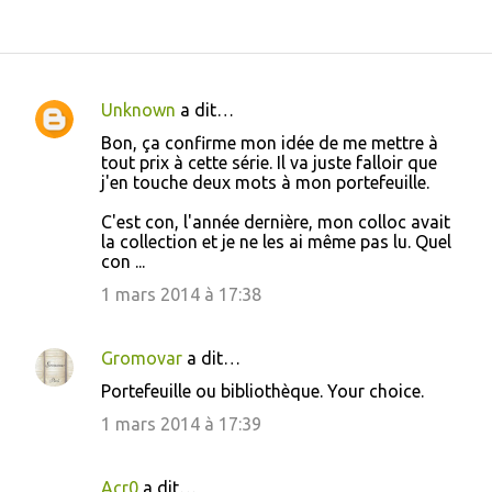
Unknown
a dit…
C
Bon, ça confirme mon idée de me mettre à
o
tout prix à cette série. Il va juste falloir que
j'en touche deux mots à mon portefeuille.
m
m
C'est con, l'année dernière, mon colloc avait
la collection et je ne les ai même pas lu. Quel
e
con ...
n
1 mars 2014 à 17:38
t
a
Gromovar
a dit…
i
Portefeuille ou bibliothèque. Your choice.
r
1 mars 2014 à 17:39
e
s
Acr0
a dit…