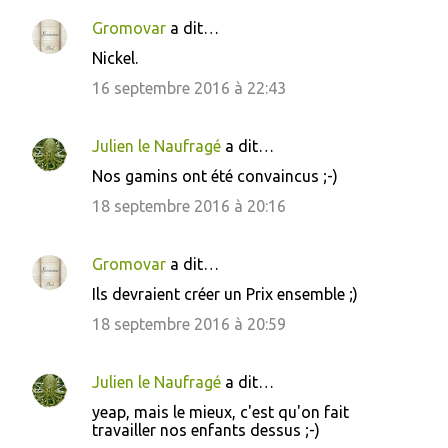
n
Gromovar
a dit…
t
Nickel.
a
16 septembre 2016 à 22:43
i
r
Julien le Naufragé
a dit…
e
Nos gamins ont été convaincus ;-)
s
18 septembre 2016 à 20:16
Gromovar
a dit…
Ils devraient créer un Prix ensemble ;)
18 septembre 2016 à 20:59
Julien le Naufragé
a dit…
yeap, mais le mieux, c'est qu'on fait
travailler nos enfants dessus ;-)