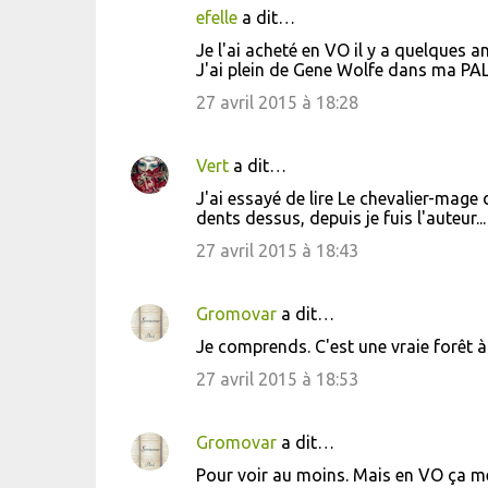
efelle
a dit…
C
Je l'ai acheté en VO il y a quelques 
o
J'ai plein de Gene Wolfe dans ma PAL e
m
27 avril 2015 à 18:28
m
e
Vert
a dit…
n
J'ai essayé de lire Le chevalier-mage
t
dents dessus, depuis je fuis l'auteur..
a
27 avril 2015 à 18:43
i
r
Gromovar
a dit…
e
Je comprends. C'est une vraie forêt à dé
s
27 avril 2015 à 18:53
Gromovar
a dit…
Pour voir au moins. Mais en VO ça me