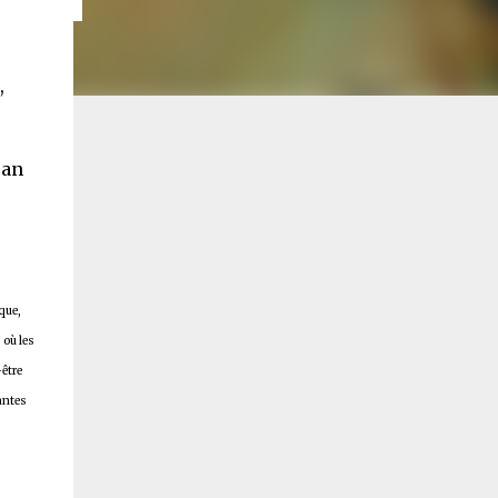
,
 an
que,
 où les
-être
antes