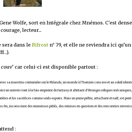
Gene Wolfe, sort en Intégrale chez Mnémos. C'est dense
courage, lecteur...
e sera dans le
Bifrost
n° 79, et elle ne reviendra ici qu’un
ff…).
ouv’ car celui-ci est disponible partout :
e avec sa maestria coutumière sur le Méande, un monde à l’horizon concave et au soleil identi
oici un univers tout à la fois empreint de fantasy et abritant d’étranges reliques mécaniques,
rières et les sacrifices comme seuls espoirs. Mais un jeune prêtre, attachant et naïf, est peut
sans fin, inconscient des immenses périls, des remises en question et des rencontres renvers
attend :