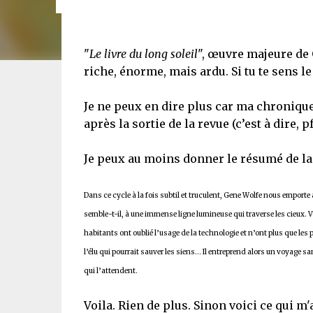
"
Le livre du long soleil
", œuvre majeure de 
riche, énorme, mais ardu. Si tu te sens le 
Je ne peux en dire plus car ma chroniqu
après la sortie de la revue (c’est à dire, pf
Je peux au moins donner le résumé de la c
Dans ce cycle à la fois subtil et truculent, Gene Wolfe nous emport
semble-t-il, à une immense ligne lumineuse qui traverse les cieux. V
habitants ont oublié l’usage de la technologie et n’ont plus que les p
l’élu qui pourrait sauver les siens… Il entreprend alors un voyage 
qui l’attendent.
Voila. Rien de plus. Sinon voici ce qui m'