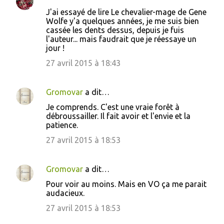
t
J'ai essayé de lire Le chevalier-mage de Gene
a
Wolfe y'a quelques années, je me suis bien
i
cassée les dents dessus, depuis je fuis
l'auteur... mais faudrait que je réessaye un
r
jour !
e
27 avril 2015 à 18:43
s
Gromovar
a dit…
Je comprends. C'est une vraie forêt à
débroussailler. Il fait avoir et l'envie et la
patience.
27 avril 2015 à 18:53
Gromovar
a dit…
Pour voir au moins. Mais en VO ça me parait
audacieux.
27 avril 2015 à 18:53