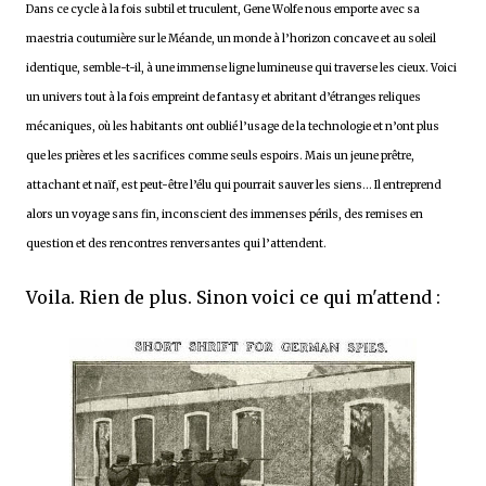
Dans ce cycle à la fois subtil et truculent, Gene Wolfe nous emporte avec sa
maestria coutumière sur le Méande, un monde à l’horizon concave et au soleil
identique, semble-t-il, à une immense ligne lumineuse qui traverse les cieux. Voici
un univers tout à la fois empreint de fantasy et abritant d’étranges reliques
mécaniques, où les habitants ont oublié l’usage de la technologie et n’ont plus
que les prières et les sacrifices comme seuls espoirs. Mais un jeune prêtre,
attachant et naïf, est peut-être l’élu qui pourrait sauver les siens… Il entreprend
alors un voyage sans fin, inconscient des immenses périls, des remises en
question et des rencontres renversantes qui l’attendent.
Voila. Rien de plus. Sinon voici ce qui m'attend :