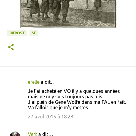
BIFROST
SF
efelle
a dit…
C
Je l'ai acheté en VO il y a quelques années
o
mais ne m'y suis toujours pas mis.
J'ai plein de Gene Wolfe dans ma PAL en fait.
m
Va falloir que je m'y mettes.
m
27 avril 2015 à 18:28
e
n
Vert
a dit…