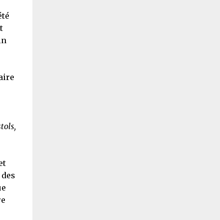
été
t
in
aire
tols,
et
u des
ue
re