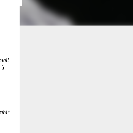
mall
 à
rahir