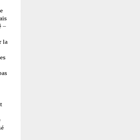
s
ue
ais
 –
r la
ses
pas
t
e
sé