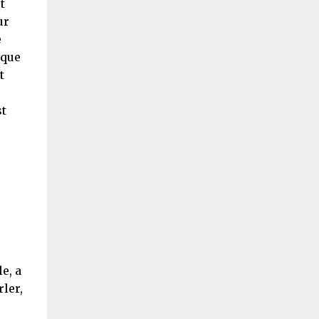
t
ur
e
 que
t
st
e, a
rler,