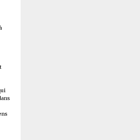
à
t
qui
dans
ens