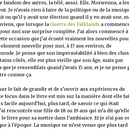
fandom des autres, la télé, aussi. Elle, Morwenna, a le
nt. Je n’avais rien à faire de la politique ou de la musiq
it ou qu’il y avait une élection quand il y en avait une, m
uviens, que lorsque la
Guerre des Falklands
a commencé
é pour moi une surprise complète. J’ai alors commencé à
cette occasion que j’ai écouté vraiment les nouvelles pou
solument nouvelle pour moi, à 17 ans environ, de
 monde. Je pense que son imperméabilité à bien des cho
ains côtés, elle est plus vieille que son âge, mais par
ça que je ressemblais quand j’avais 15 ans, et je ne pense 
’être comme ça.
 sur le fait de grandir et de s’ouvrir aux expériences du
e focus dans le livre est mis sur la manière dont elle fai
 facile aujourd’hui, plus tard, de savoir ce qui était
ai rencontrée une fille de 18 ou 19 ans qui m’a dit qu’ell
le livre pour sa mettre dans l’ambiance. Et je n’ai pas o
ique à l’époque. La musique ne m’est venue que plus tard