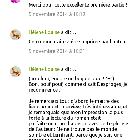
Merci pour cette excellente première partie !
o
9 novembre 2014 à 18:19
m
m
Hélène Louise
a dit…
e
Ce commentaire a été supprimé par l'auteur.
n
9 novembre 2014 à 18:21
t
a
i
Hélène Louise
a dit…
r
(argghhh, encore un bug de blog ! ^-^)
Bon, pouf pouf, comme disait Desproges, je
e
recommence :
s
Je remerciais tout d'abord le maître des
lieux pour cet interview, très intéressante, et
je remarquais que mon impression la plus
forte à la lecture du roman était
parfaitement au diapason avec cette phrase
de l'auteur : "Je ne trouve pas le monde
sombre et terrifiant, parce que je suis une