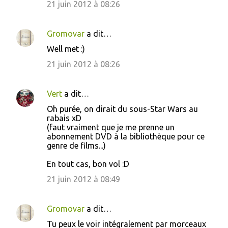
21 juin 2012 à 08:26
t
a
i
Gromovar
a dit…
r
Well met :)
e
21 juin 2012 à 08:26
s
Vert
a dit…
Oh purée, on dirait du sous-Star Wars au
rabais xD
(faut vraiment que je me prenne un
abonnement DVD à la bibliothèque pour ce
genre de films...)
En tout cas, bon vol :D
21 juin 2012 à 08:49
Gromovar
a dit…
Tu peux le voir intégralement par morceaux