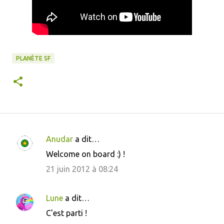
PLANÈTE SF
Anudar
a dit…
C
Welcome on board :) !
o
21 juin 2012 à 08:24
m
m
Lune
a dit…
e
C'est parti !
n