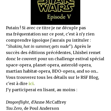
mettre sous tous les yeux. C'est cela...
Putain ! Si avec ce titre je ne décuple pas
ma fréquentation sur ce post, c'est à n'y rien
comprendre (quoique j'aurais pu intituler :
"
Shakira, hot in summer, gets nude
"). Après le
succès des éditions précédentes, Lhisbei remet
donc le couvert pour un challenge estival spécial
space-opera, planet-opera, asteroïd-opera,
martian habitat-opera, BDO-opera, and so on...
Vous trouverez tous les détails sur le RSF Blog,
c'est à dire
ici
.
J'y participerai en lisant, au moins :
Dragonflight
, d'Anne McCaffrey
Tau Zero
, de Poul Anderson